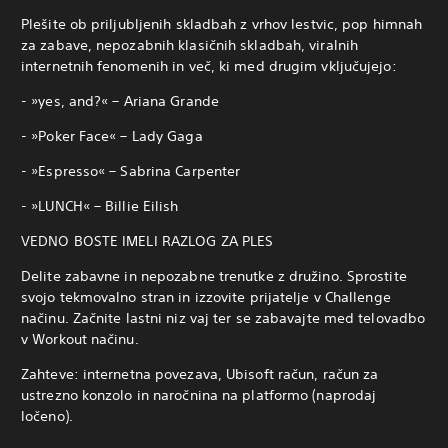
Plešite ob priljubljenih skladbah z vrhov lestvic, pop himnah
za zabave, nepozabnih klasičnih skladbah, viralnih
internetnih fenomenih in več, ki med drugim vključujejo:
- »yes, and?« – Ariana Grande
- »Poker Face« – Lady Gaga
- »Espresso« – Sabrina Carpenter
- »LUNCH« – Billie Eilish
VEDNO BOSTE IMELI RAZLOG ZA PLES
Delite zabavne in nepozabne trenutke z družino. Sprostite
svojo tekmovalno stran in izzovite prijatelje v Challenge
načinu. Začnite lastni niz vaj ter se zabavajte med telovadbo
v Workout načinu.
Zahteve: internetna povezava, Ubisoft račun, račun za
ustrezno konzolo in naročnina na platformo (naprodaj
ločeno).