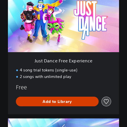
s
t
D
a
n
c
e
F
r
e
e
Just Dance Free Experience
E
x
4 song trial tokens (single-use)
p
2 songs with unlimited play
e
r
Free
i
e
n
Add to Library
c
e
S
t