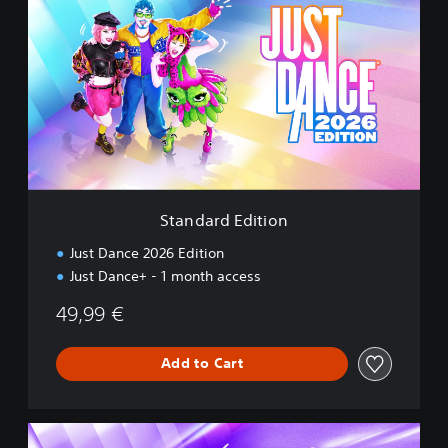
a
n
d
a
r
d
E
d
i
t
i
Standard Edition
o
n
Just Dance 2026 Edition
Just Dance+ - 1 month access
49,99 €
Add to Cart
D