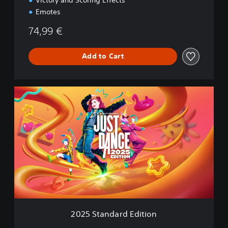
Emotes
74,99 €
Add to Cart
2
0
2
5
S
t
a
n
d
a
r
d
E
2025 Standard Edition
d
i