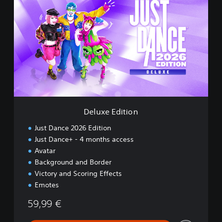
e
l
u
x
e
E
d
i
t
i
o
n
Deluxe Edition
Just Dance 2026 Edition
Just Dance+ - 4 months access
Avatar
Background and Border
Victory and Scoring Effects
Emotes
59,99 €