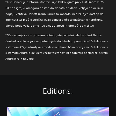
*Just Dance+ je pretočna storitev, ki jo lahko igrate prek Just Dance 2025
Edition igre, ki omogoča dostop do dodatnih skladb. Veljajo določila in
pogoji. Zahteva Ubisoft račun, račun za konzolo, neprekinjen dostop do
interneta ter plačilo stroška in/ali ponavljajoče se plačevanje naročnine.
Morda bodo veljale omejitve glede starosti in območne omejitve.
**Za sledenje vašim potezam potrebujete pametni telefon z Just Dance
Controller aplikacijo – ne potrebujete dodatnih pripomočkov! Za telefone s
sistemom iOS je združljiva z modelom iPhone 6S in novejšimi. Za telefone s
sistemom Android deluje v večini telefonov, ki podpirajo operacijski sistem
Android 9 in novejše.
Editions:
J
u