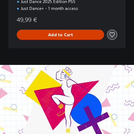
Just Dance 2025 Edition PS5
t
Just Dance+ - 1 month access
i
o
49,99 €
n
Add to Cart