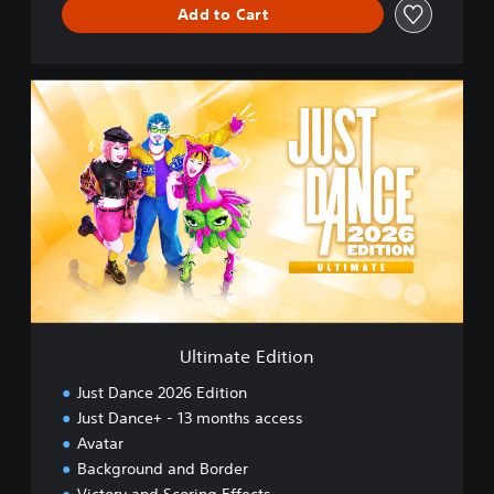
Add to Cart
U
l
t
i
m
a
t
e
E
d
i
t
i
Ultimate Edition
o
n
Just Dance 2026 Edition
Just Dance+ - 13 months access
Avatar
Background and Border
Victory and Scoring Effects