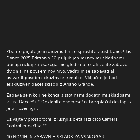
Zberite prijatelje in družino ter se sprostite v Just Dance! Just
Dance 2025 Edition s 40 priljubljenimi novimi skladbami
ponuja nekaj za vsakogar ne glede na to, ali želite zabavo
dvigniti na povsem nov nivo, vaditi in se zabavati ali
ustvariti posebne družinske trenutke. Vključen je tudi
ekskluziven paket skladb z Ariano Grande.
Zabava se nikoli ne konča s stotinami dodatnimi skladbami
v Just Dance®+!* Odklenite enomesečni brezplačni dostop, ki
je priložen igri.
Uživajte v prostoročni izkušnji z beta različico Camera
Controller načina.**
40 NOVIH IN ZABAVNIH SKLADB ZA VSAKOGAR