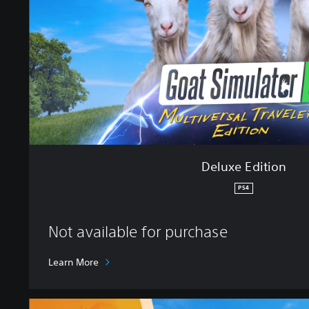
d
i
t
i
o
n
Deluxe Edition
PS4
Not available for purchase
Learn More
S