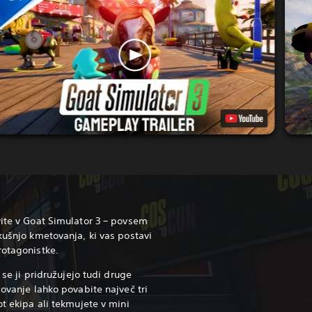
vite v Goat Simulator 3 – povsem
kušnjo kmetovanja, ki vas postavi
rotagonistke.
t se ji pridružujejo tudi druge
lovanje lahko povabite največ tri
ot ekipa ali tekmujete v mini