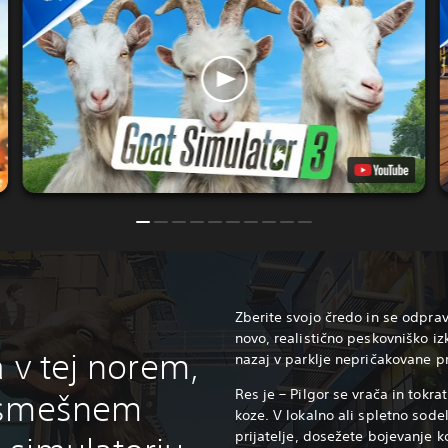
Zberite svojo čredo in se odpra
novo, realistično peskovniško iz
a v tej norem,
nazaj v parklje nepričakovane p
Res je – Pilgor se vrača in tokra
 smešnem
koze. V lokalno ali spletno sode
prijatelje, dosežete bojevanje k