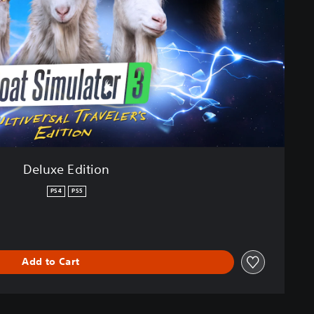
Deluxe Edition
PS4
PS5
Add to Cart