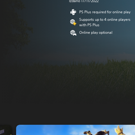
Izdano 17/11/2022
PS Plus required for online play
Supports up to 4 online players
with PS Plus
Online play optional