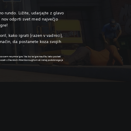
o rundo. Ližite, udarjajte z glavo
m nov odprti svet med največjo
igre!
il, kako igrati (razen v vadnici),
način, da postanete koza svojih
povsem neumna igra. Vas bo ta igra naučila, kako postati
h kozah z Davidom Attenboroughom ali nekaj podobnega je