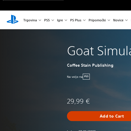
Trgovina
PS5
Igre
PS Plus
Pripomočki
Novice
Goat Simul
Coffee Stain Publishing
Na voljo na
PS5
29,99 €
Add to Cart