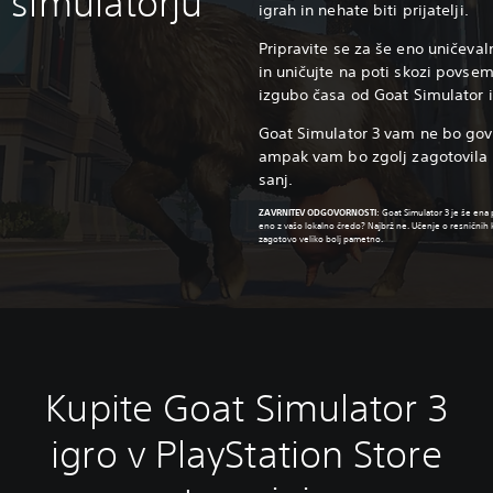
simulatorju
igrah in nehate biti prijatelji.
Pripravite se za še eno uničevaln
in uničujte na poti skozi povse
izgubo časa od Goat Simulator 
Goat Simulator 3 vam ne bo govor
ampak vam bo zgolj zagotovila 
sanj.
ZAVRNITEV ODGOVORNOSTI
:
Goat Simulator 3 je še ena 
eno z vašo lokalno čredo? Najbrž ne. Učenje o resnični
zagotovo veliko bolj pametno.
Kupite Goat Simulator 3
igro v PlayStation Store