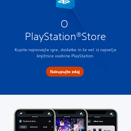
O
PlayStation®Store
Kupite najnovejše igre, dodatke in še več iz največje
knjižnice vsebine PlayStation.
Nakupujte zdaj