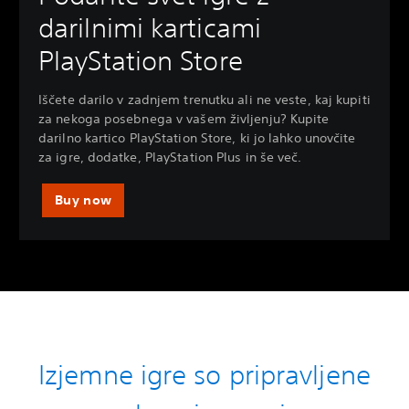
darilnimi karticami
PlayStation Store
Iščete darilo v zadnjem trenutku ali ne veste, kaj kupiti
za nekoga posebnega v vašem življenju? Kupite
darilno kartico PlayStation Store, ki jo lahko unovčite
za igre, dodatke, PlayStation Plus in še več.
Buy now
Izjemne igre so pripravljene