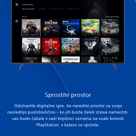
Sprostite prostor
Odstranite digitalne igre, da naredite prostor za svojo
naslednjo pustolovščino – ko jih boste želeli znova namestiti,
vas bodo čakale v vaši knjižnici oziroma na vsaki konzoli
PlayStation, v katero se vpišete.