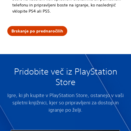
telefonu in pripravljeni boste na igranje, ko naslednjič
vklopite PS4 ali PS5.
Brskanje po prednaročilih
Pridobite več iz PlayStation
Store
Igre, ki jih kupite v PlayStation Store, ostanejo v vaši
spletni knjižnici, kjer so pripravljeni za dostop in
igranje po želji.