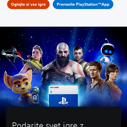
Oglejte si vse igre
Prenesite PlayStation™App
Podarite svet igre z