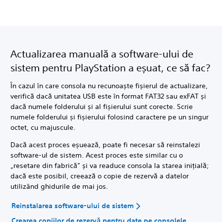
Actualizarea manuală a software-ului de
sistem pentru PlayStation a eșuat, ce să fac?
În cazul în care consola nu recunoaște fișierul de actualizare,
verifică dacă unitatea USB este în format FAT32 sau exFAT și
dacă numele folderului și al fișierului sunt corecte. Scrie
numele folderului și fișierului folosind caractere pe un singur
octet, cu majuscule.
Dacă acest proces eșuează, poate fi necesar să reinstalezi
software-ul de sistem. Acest proces este similar cu o
„resetare din fabrică” și va readuce consola la starea inițială;
dacă este posibil, creează o copie de rezervă a datelor
utilizând ghidurile de mai jos.
Reinstalarea software-ului de sistem
Crearea copiilor de rezervă pentru date pe consolele