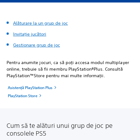
Alăturare la un grup de joc
Invitație jucători
Gestionare grup de joc
Pentru anumite jocuri, ca să poți accesa modul multiplayer
online, trebuie să fii membru PlayStation®Plus. Consultă
PlayStation™Store pentru mai multe informații.
Asistență PlayStation Plus
PlayStation Store
Cum să te alături unui grup de joc pe
consolele PS5