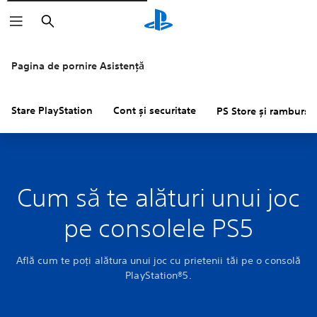
Căutare
Pagina de pornire Asistență
Stare PlayStation
Cont și securitate
PS Store și rambursăr
Cum să te alături unui joc
pe consolele PS5
Află cum te poți alătura unui joc cu prietenii tăi pe o consolă
PlayStation®5.