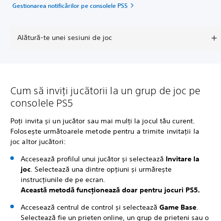
Gestionarea notificărilor pe consolele PS5
Alătură-te unei sesiuni de joc
Cum să inviți jucătorii la un grup de joc pe
consolele PS5
Poți invita și un jucător sau mai mulți la jocul tău curent.
Folosește următoarele metode pentru a trimite invitații la
joc altor jucători:
Accesează profilul unui jucător și selectează
Invitare la
joc
. Selectează una dintre opțiuni și urmărește
instrucțiunile de pe ecran.
Această metodă funcționează doar pentru jocuri PS5.
Accesează centrul de control și selectează
Game Base
.
Selectează fie un prieten online, un grup de prieteni sau o