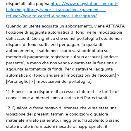
disponibili alla pagina
https://www.playstation.com/get-
help/help-library/store---transactions/payments---
refunds/how-to-cancel-a-service-subscription/
.
Quando un utente acquista un abbonamento, viene ATTIVATA
l'opzione di aggiunta automatica di fondi nelle impostazioni
dell'account. Ciò significa che se nel portafoglio l'utente non
dispone di fondi sufficienti per pagare la quota di
abbonamento, il saldo necessario sarà addebitato sul
metodo di pagamento registrato sul suo account (laddove
presente), a meno che non venga disattivata la funzione di
aggiunta automatica di fondi. Per disattivare l'aggiunta
automatica di fondi, andare a [Impostazioni dell'account] >
[Portafoglio] > [Impostazioni del portafoglio].
11. È necessario disporre di accesso a Internet. Le tariffe di
connessione a Internet sono a carico dei Partecipanti.
12. Qualora vi fosse motivo di ritenere che vi sia stata una
violazione dei presenti termini e condizioni o qualora il
materiale inviato sia errato, illeggibile, fraudolento o siano
state inviate informazioni inesatte o inappropriate, il