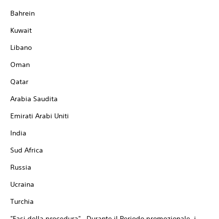
Bahrein
Kuwait
Libano
Oman
Qatar
Arabia Saudita
Emirati Arabi Uniti
India
Sud Africa
Russia
Ucraina
Turchia
"Fasi della procedura" Durante il Periodo promozionale, i