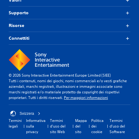
Valori
Supporto
Risorse
Connettiti
© 2026 Sony Interactive Entertainment Europe Limited (SIEE)
Tutti i contenuti, nomi dei giochi, nomi commerciali e/o vesti grafiche
aziendali, marchi registrati, illustrazioni e immagini associate sono
marchi registrati e/o materiale protetto da copyright dei rispettivi
proprietari. Tutti i diritti riservati.
Per maggiori informazioni
Svizzera
Termini
Informativa
Termini
Mappa
Politica
Termini
legali
sulla
d'uso del
del
dei
d'uso del
privacy
sito Web
sito
cookie
Software