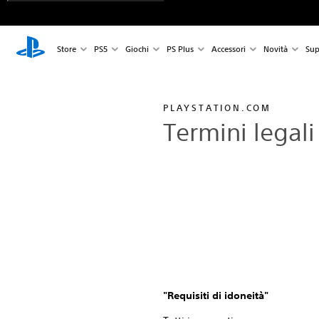
Store
PS5
Giochi
PS Plus
Accessori
Novità
Sup
PLAYSTATION.COM
Termini legal
"Requisiti di idoneità"