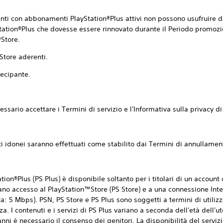
 con abbonamenti PlayStation®Plus attivi non possono usufruire del
tion®Plus che dovesse essere rinnovato durante il Periodo promozi
®Store.
tore aderenti.
ecipante.
rio accettare i Termini di servizio e l'Informativa sulla privacy di
donei saranno effettuati come stabilito dai Termini di annullament
lus (PS Plus) è disponibile soltanto per i titolari di un account 
no accesso al PlayStation™Store (PS Store) e a una connessione Inter
: 5 Mbps). PSN, PS Store e PS Plus sono soggetti a termini di utilizz
. I contenuti e i servizi di PS Plus variano a seconda dell'età dell'u
anni è necessario il consenso dei genitori. La disponibilità del serviz