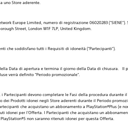
da uno Store aderente.
twork Europe Limited, numero di registrazione 06020283 ("SIENE"). SI
borough Street, London W1F 7LP, United Kingdom.
 che soddisfano tutti i Requisiti di idoneità ("Partecipanti").
la Data di apertura e termina il giorno della Data di chiusura. Il 
cluse verrà definito "Periodo promozionale".
i Partecipanti devono completare le Fasi della procedura durante i
to dei Prodotti idonei negli Store aderenti durante il Periodo promozi
 Partecipanti che acquistano un abbonamento a PlayStation®Plus (e n
uti idonei per l'Offerta. I Partecipanti che acquistano un abbonamen
 PlayStation®5 non saranno ritenuti idonei per questa Offerta.