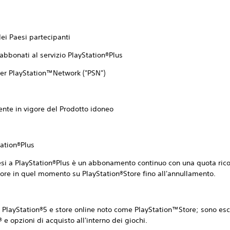
 Paesi partecipanti
nati al servizio PlayStation®Plus
 PlayStation™Network ("PSN")
ente in vigore del Prodotto idoneo
ation®Plus
ayStation®Plus è un abbonamento continuo con una quota ricorr
gore in quel momento su PlayStation®Store fino all'annullamento.
 PlayStation®5 e store online noto come PlayStation™Store; sono esclu
® e opzioni di acquisto all'interno dei giochi.