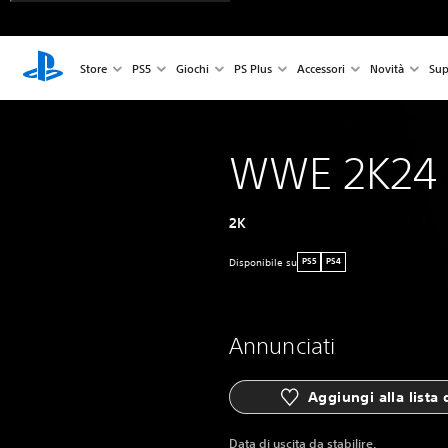
Store
PS5
Giochi
PS Plus
Accessori
Novità
Sup
WWE 2K24
2K
Disponibile su
PS5
PS4
Annunciati
Aggiungi alla lista 
Data di uscita da stabilire.