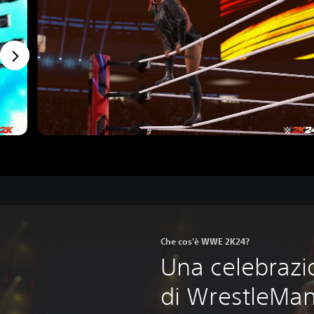
Che cos'è WWE 2K24?
Una celebrazi
di WrestleMan