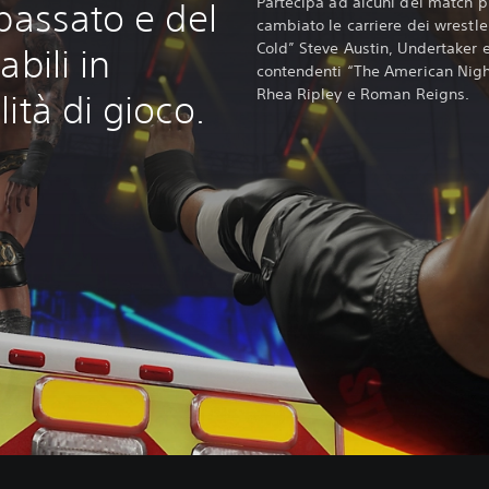
Partecipa ad alcuni dei match p
passato e del
cambiato le carriere dei wrestler
Cold” Steve Austin, Undertaker e 
bili in
contendenti “The American Nig
Rhea Ripley e Roman Reigns.
ità di gioco.