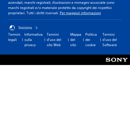
aziendali, marchi registrati, illustrazioni e immagini associate sono
marchi registrati e/o materiale protetto da copyright dei rispettivi
proprietari. Tutti i diritti riservati.
Per maggiori informazioni
Svizzera
Termini
Informativa
Termini
Mappa
Politica
Termini
legali
sulla
d'uso del
del
dei
d'uso del
privacy
sito Web
sito
cookie
Software