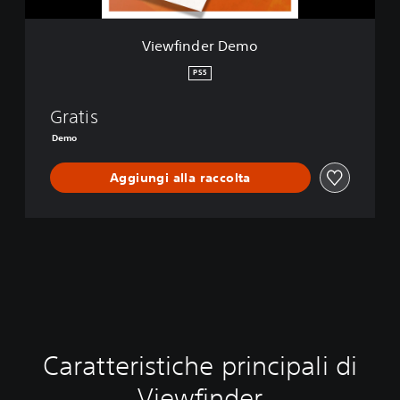
D
e
m
Viewfinder Demo
o
PS5
Gratis
Demo
Aggiungi alla raccolta
Caratteristiche principali di
Viewfinder