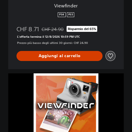
Viewfinder
PS4
PS5
CHF 8.71
CHF 24.90
Risparmio del 65%
Scontato dal prezzo originale di CHF 24.90
L'offerta termina il 12/8/2026 10:59 PM UTC
Prezzo più basso degli ultimi 30 giorni: CHF 24.90
Aggiungi al carrello
V
i
e
w
f
i
n
d
e
r