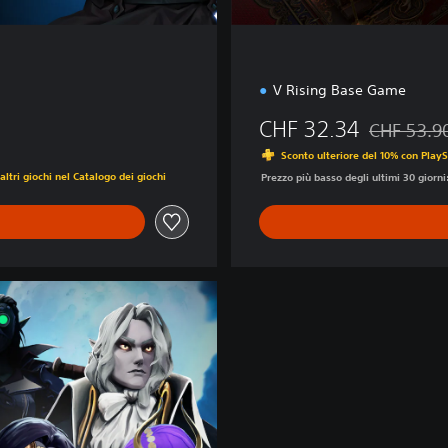
n
i
a
V Rising Base Game
CHF 32.34
CHF 53.9
Scontato da
Sconto ulteriore del 10% con PlayS
ltri giochi nel Catalogo dei giochi
Prezzo più basso degli ultimi 30 giorn