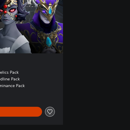
elics Pack
odline Pack
minance Pack