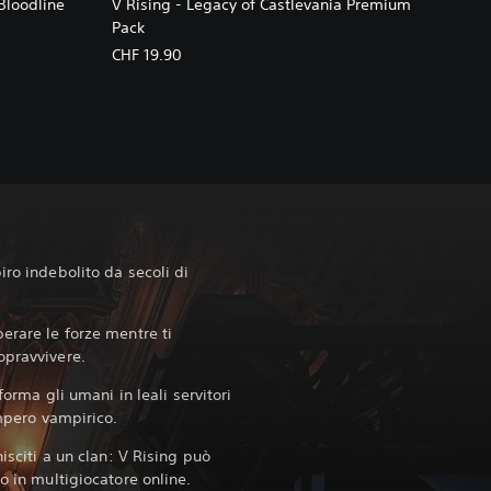
Bloodline
V Rising - Legacy of Castlevania Premium
Pack
CHF 19.90
iro indebolito da secoli di
erare le forze mentre ti
opravvivere.
sforma gli umani in leali servitori
impero vampirico.‎
nisciti a un clan: V Rising può
o in multigiocatore online.