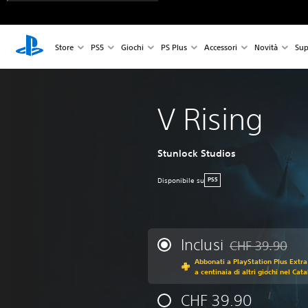
Store
PS5
Giochi
PS Plus
Accessori
Novità
Sup
V Rising
Stunlock Studios
Disponibile su
PS5
Inclusi
CHF 39.90
Scontato dal prez
Abbonati a PlayStation Plus Extra
a centinaia di altri giochi nel Cat
CHF 39.90