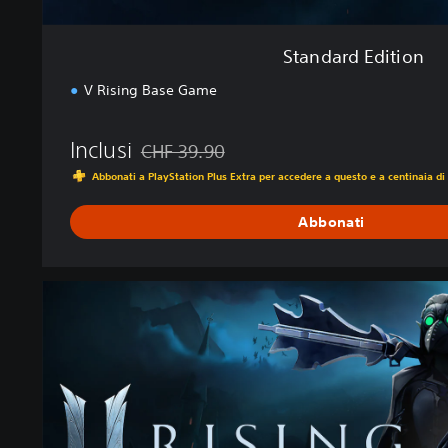
Standard Edition
V Rising Base Game
Inclusi
CHF 39.90
Scontato dal prezzo originale di CHF 39.90
Abbonati a PlayStation Plus Extra per accedere a questo e a centinaia di a
Abbonati
C
o
m
p
l
e
t
e