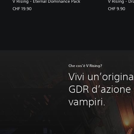
V Rising - Eternal Dominance Pack
V Rising - Dr
CHF 19.90
CHF 9.90
Che cos’è V Rising?
Vivi un’origin
GDR d’azione s
vampiri.