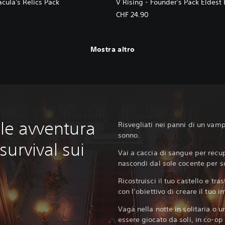
acula's Relics Pack
V Rising - Founder's Pack Eldest 
CHF 24.90
Mostra altro
ale avventura
Risvegliati nei panni di un vamp
sonno.‎
urvival sui
Vai a caccia di sangue per recup
nascondi dal sole cocente per s
Ricostruisci il tuo castello e tra
con l’obiettivo di creare il tuo 
Vaga nella notte in solitaria o u
essere giocato da soli, in co-op 