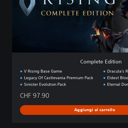
E
d
i
t
i
o
n
Complete Edition
V Rising Base Game
Dracula's R
Legacy Of Castlevania Premium Pack
Eldest Blo
Sinister Evolution Pack
Eternal Do
CHF 97.90
Aggiungi al carrello