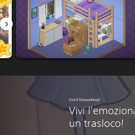
Cos'è Unpacking?
Vivi l'emozion
un trasloco!