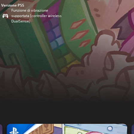
Versione PS5
Funzione di vibrazione
supportata (controller wireless
DualSense)