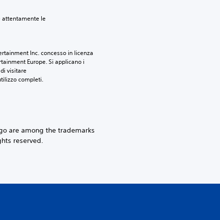
e attentamente le 
rtainment Inc. concesso in licenza 
tainment Europe. Si applicano i 
i visitare 
utilizzo completi.
go are among the trademarks
ghts reserved.