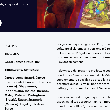
ti, disponibili ora
Per giocare a questo gioco su PS5, è pos
PS4, PS5
software di sistema alla versione più r
utilizzabile su PS5, alcune funzioni dis
10/5/2022
risultare disponibili. Per ulteriori inform
Good Games Group, Inc.
PlayStation.com/bc.
Simulazione, Rompicapi
Il download del presente prodotto è sogg
Condizioni d'uso del software di PlaySta
Cinese (semplificato), Cinese
supplementare specifica applicabile a qu
(tradizionale), Coreano, Francese
accettare questi Termini, non scaricare 
(Francia), Giapponese,
dettagli, consultare i Termini di Servizio
Indonesiano, Inglese, Italiano,
Malay, Polacco, Portoghese
Puoi scaricare ed eseguire questo conte
(Brasile), Russo, Spagnolo
associata al tuo account (tramite l'imp
(Messico), Tagalog, Tedesco,
riproduzione offline”) e su qualsiasi alt
Turco