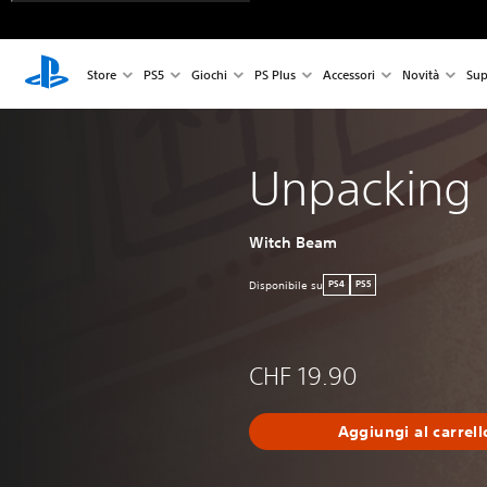
Store
PS5
Giochi
PS Plus
Accessori
Novità
Sup
Unpacking
Witch Beam
Disponibile su
PS4
PS5
CHF 19.90
Aggiungi al carrell