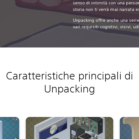
senso di intimità con una person
storia non ti verrà mai narrata 
Unpacking offre anche una serie 
vari requisiti cognitivi, visivi, ud
Caratteristiche principali di
Unpacking