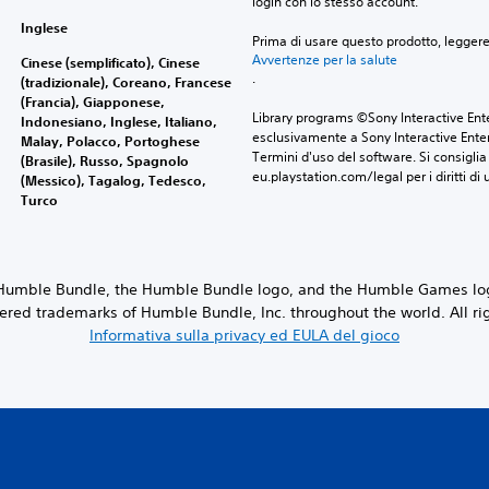
login con lo stesso account.
Inglese
Prima di usare questo prodotto, legger
Avvertenze per la salute
Cinese (semplificato), Cinese
.
(tradizionale), Coreano, Francese
(Francia), Giapponese,
Library programs ©Sony Interactive Ente
Indonesiano, Inglese, Italiano,
esclusivamente a Sony Interactive Enter
Malay, Polacco, Portoghese
Termini d'uso del software. Si consiglia d
(Brasile), Russo, Spagnolo
eu.playstation.com/legal per i diritti di 
(Messico), Tagalog, Tedesco,
Turco
 Humble Bundle, the Humble Bundle logo, and the Humble Games lo
ered trademarks of Humble Bundle, Inc. throughout the world. All ri
Informativa sulla privacy ed EULA del gioco