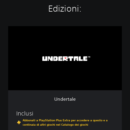
Edizioni:
U
n
d
e
r
t
a
l
e
Undertale
Inclusi
Abbonati a PlayStation Plus Extra per accedere a questo e a
centinaia di altri giochi nel Catalogo dei giochi