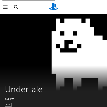
Cerca
Undertale
8-4, LTD
PS4