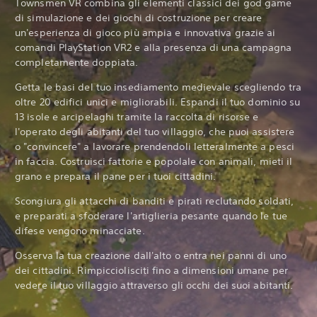
Townsmen VR combina gli elementi classici dei god game
di simulazione e dei giochi di costruzione per creare
un'esperienza di gioco più ampia e innovativa grazie ai
comandi PlayStation VR2 e alla presenza di una campagna
completamente doppiata.
Getta le basi del tuo insediamento medievale scegliendo tra
oltre 20 edifici unici e migliorabili. Espandi il tuo dominio su
13 isole e arcipelaghi tramite la raccolta di risorse e
l'operato degli abitanti del tuo villaggio, che puoi assistere
o "convincere" a lavorare prendendoli letteralmente a pesci
in faccia. Costruisci fattorie e popolale con animali, mieti il
grano e prepara il pane per i tuoi cittadini.
Scongiura gli attacchi di banditi e pirati reclutando soldati,
e preparati a sfoderare l'artiglieria pesante quando le tue
difese vengono minacciate.
Osserva la tua creazione dall'alto o entra nei panni di uno
dei cittadini. Rimpicciolisciti fino a dimensioni umane per
vedere il tuo villaggio attraverso gli occhi dei suoi abitanti.