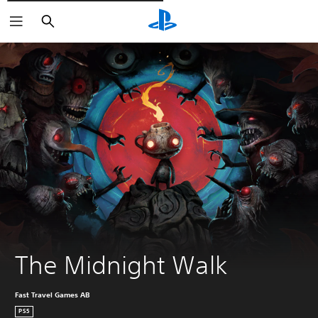
Cerca
The Midnight Walk
Fast Travel Games AB
PS5