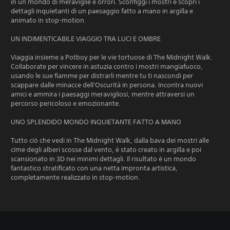
in un mondo di meraviglie e orrori. Sconfiggi i mostri e scopri i
dettagli inquietanti di un paesaggio fatto a mano in argilla e
animato in stop-motion.
UN INDIMENTICABILE VIAGGIO TRA LUCI E OMBRE
Viaggia insieme a Potboy per le vie tortuose di The Midnight Walk.
Collaborate per vincere in astuzia contro i mostri mangiafuoco,
usando le sue fiamme per distrarli mentre tu ti nascondi per
scappare dalle minacce dell'Oscurità in persona. Incontra nuovi
amici e ammira i paesaggi meravigliosi, mentre attraversi un
percorso pericoloso e emozionante.
UNO SPLENDIDO MONDO INQUIETANTE FATTO A MANO
Tutto ciò che vedi in The Midnight Walk, dalla bava dei mostri alle
cime degli alberi scosse dal vento, è stato creato in argilla e poi
scansionato in 3D nei minimi dettagli. Il risultato è un mondo
fantastico stratificato con una netta impronta artistica,
completamente realizzato in stop-motion.