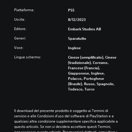
Piattaforma:
PS5
Uscita:
8/12/2023
Editore:
Embark Studios AB
Generi:
Sparatutto
Voce:
Inglese
Lingue schermo:
Cinese (semplificato), Cinese
(tradizionale), Coreano,
Francese (Francia),
Giapponese, Inglese,
Polacco, Portoghese
(Brasile), Russo, Spagnolo,
Tedesco, Turco
Il download del presente prodotto è soggetto ai Termini di 
servizio e alle Condizioni d'uso del software di PlayStation e a 
qualsiasi altra condizione supplementare specifica applicabile a 
questo articolo. Se non si desidera accettare questi Termini, 
non scaricare questo articolo. Per maggiori dettagli, consultare i 