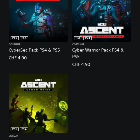
PS5
PS4
PS5
PS4
COSTUME
COSTUME
CyberSec Pack PS4 & PS5
Cyber Warrior Pack PS4 &
PS5
CHF 4.90
CHF 4.90
PS5
PS4
LIVELLO