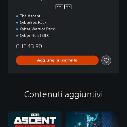
4
PS4
PS5
&
The Ascent
P
S
CyberSec Pack
5
Cyber Warrior Pack
Cyber Heist DLC
CHF 43.90
Aggiungi al carrello
Contenuti aggiuntivi