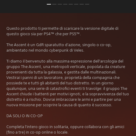
Questo prodotto ti permette di scaricare la versione digitale di
questo gioco sia per PS4™ che per PS5™.
The Ascent è un GdR sparatutto d'azione, singolo o co-op,
ambientato nel mondo cyberpunk di Veles.
Ti diamo il benvenuto alla massima espressione dell'arcologia del
gruppo The Ascent, una metropoli verticale, popolata da creature
provenienti da tutta la galassia, e gestita dalle multinazionali.
Vestirai i panni di un lavoratore, proprietà della compagnia che
possiede te e tutti gli abitanti del tuo distretto. In un giorno
qualunque, una serie di catastrofici eventi ti travolge: il gruppo The
Ascent chiude i battenti per motivi ignoti, e la sopravvivenza del tuo
distretto è a rischio. Dovrai imbracciare le armi e partire per una
nuova missione per scoprire la causa di quanto è successo.
DA SOLI O IN CO-OP
Completa l'intero gioco in solitaria, oppure collabora con gli amici
(fino a tre) in co-op online o locale.