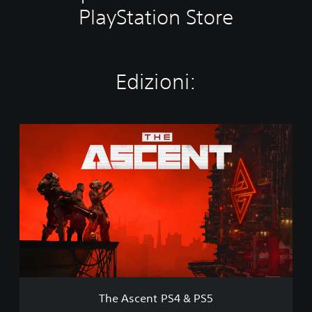
PlayStation Store
Edizioni:
T
h
e
A
s
c
e
n
t
P
S
4
&
The Ascent PS4 & PS5
P