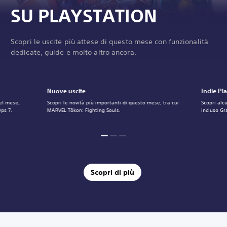
SU PLAYSTATION
Scopri le uscite più attese di questo mese con funzionalità
dedicate, guide e molto altro ancora.
Nuove uscite
Indie Pl
del mese,
Scopri le novità più importanti di questo mese, tra cui
Scopri alc
Ops 7.
MARVEL Tōkon: Fighting Souls.
incluso Gr
Scopri di più