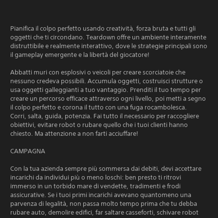
Pianifica il colpo perfetto usando creatività, forza bruta e tutti gli
oggetti che ti circondano. Teardown offre un ambiente interamente
distruttibile e realmente interattivo, dove le strategie principali sono
il gameplay emergente e la libertà del giocatore!
Abbatti muri con esplosivi o veicoli per creare scorciatoie che
nessuno credeva possibili. Accumula oggetti, costruisci strutture o
usa oggetti galleggianti a tuo vantaggio. Prenditi il tuo tempo per
creare un percorso efficace attraverso ogni livello, poi metti a segno
il colpo perfetto e corona il tutto con una fuga rocambolesca.
Corri, salta, guida, potenzia. Fai tutto il necessario per raccogliere
obiettivi, evitare robot o rubare quello che i tuoi clienti hanno
chiesto. Ma attenzione a non farti acciuffare!
CAMPAGNA
Con la tua azienda sempre più sommersa dai debiti, devi accettare
incarichi da individui più o meno loschi: ben presto ti ritrovi
immerso in un torbido mare di vendette, tradimenti e frodi
assicurative. Se i tuoi primi incarichi avevano quantomeno una
parvenza di legalità, non passa molto tempo prima che tu debba
rubare auto, demolire edifici, far saltare casseforti, schivare robot