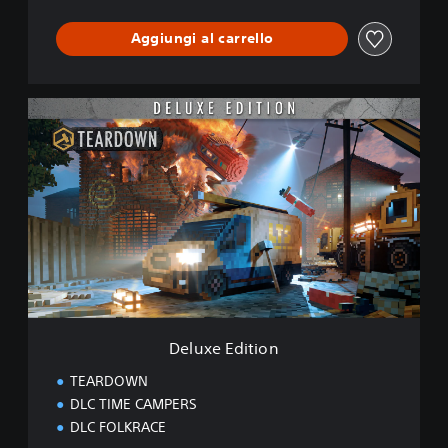
Aggiungi al carrello
D
e
l
u
x
e
E
d
i
t
i
o
n
Deluxe Edition
TEARDOWN
DLC TIME CAMPERS
DLC FOLKRACE