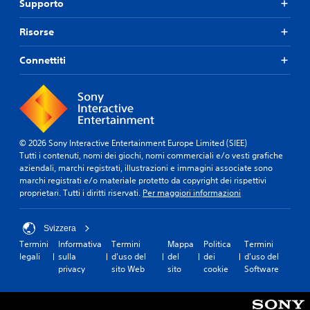
i
Supporto
o
u
p
t
i
t
u
o
n
Risorse
o
o
l
m
r
i
i
o
i
Connettiti
u
d
(
a
s
o
b
l
a
c
d
a
r
h
e
s
e
e
l
l
e
s
l
e
)
© 2026 Sony Interactive Entertainment Europe Limited (SIEE)
i
'
o
Tutti i contenuti, nomi dei giochi, nomi commerciali e/o vesti grafiche
a
I
e
p
aziendali, marchi registrati, illustrazioni e immagini associate sono
u
l
s
z
marchi registrati e/o materiale protetto da copyright dei rispettivi
g
g
p
i
proprietari. Tutti i diritti riservati.
Per maggiori informazioni
u
i
e
o
a
o
r
n
l
c
i
i
Svizzera
e
o
e
d
p
i
Termini
Informativa
Termini
Mappa
Politica
Termini
n
i
e
n
legali
sulla
d'uso del
del
dei
d'uso del
z
r
r
c
privacy
sito Web
sito
cookie
Software
a
i
o
l
d
m
g
u
i
a
n
d
g