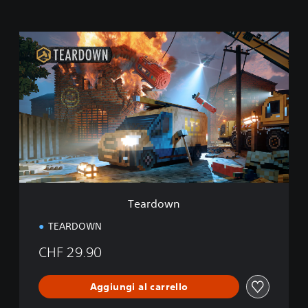
T
e
a
r
d
o
w
n
Teardown
TEARDOWN
CHF 29.90
Aggiungi al carrello