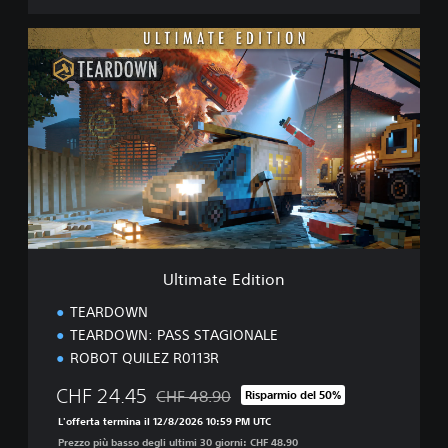
U
l
t
i
m
a
t
e
E
d
i
t
i
Ultimate Edition
o
n
TEARDOWN
TEARDOWN: PASS STAGIONALE
ROBOT QUILEZ R0113R
CHF 24.45
CHF 48.90
Risparmio del 50%
Scontato dal prezzo originale di CHF 48.90
L'offerta termina il 12/8/2026 10:59 PM UTC
Prezzo più basso degli ultimi 30 giorni: CHF 48.90