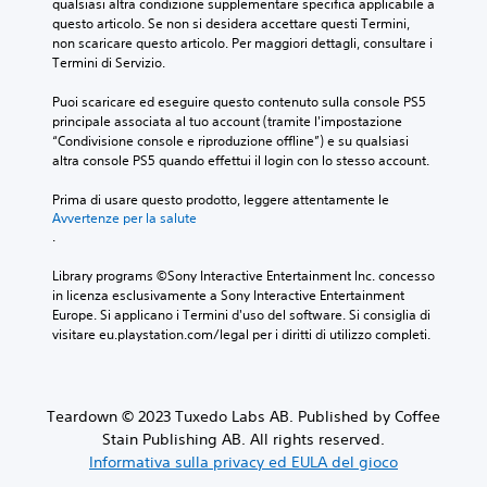
qualsiasi altra condizione supplementare specifica applicabile a 
s
l
l
i
questo articolo. Se non si desidera accettare questi Termini, 
i
i
s
s
non scaricare questo articolo. Per maggiori dettagli, consultare i 
n
p
i
e
Termini di Servizio.
g
e
a
l
o
r
s
e
Puoi scaricare ed eseguire questo contenuto sulla console PS5 
l
c
i
z
principale associata al tuo account (tramite l'impostazione 
i
h
m
i
“Condivisione console e riproduzione offline”) e su qualsiasi 
a
é
o
o
altra console PS5 quando effettui il login con lo stesso account.
u
i
m
n
d
l
e
a
Prima di usare questo prodotto, leggere attentamente le 
i
g
n
n
Avvertenze per la salute
o
i
t
d
.
.
o
o
o
c
.
u
Library programs ©Sony Interactive Entertainment Inc. concesso 
o
n
A
in licenza esclusivamente a Sony Interactive Entertainment 
n
l
Europe. Si applicano i Termini d'uso del software. Si consiglia di 
u
P
o
a
visitare eu.playstation.com/legal per i diritti di utilizzo completi.
d
r
n
y
i
o
i
o
o
n
m
u
c
m
e
t
Teardown © 2023 Tuxedo Labs AB. Published by Coffee
l
o
a
m
Stain Publishing AB. All rights reserved.
u
l
n
o
d
Informativa sulla privacy ed EULA del gioco
t
o
r
e
e