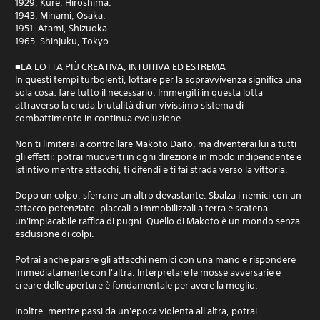
1929, Kure, Hiroshima.
1943, Minami, Osaka.
1951, Atami, Shizuoka.
1965, Shinjuku, Tokyo.
■LA LOTTA PIÙ CREATIVA, INTUITIVA ED ESTREMA
In questi tempi turbolenti, lottare per la sopravvivenza significa una
sola cosa: fare tutto il necessario. Immergiti in questa lotta
attraverso la cruda brutalità di un vivissimo sistema di
combattimento in continua evoluzione.
Non ti limiterai a controllare Makoto Daito, ma diventerai lui a tutti
gli effetti: potrai muoverti in ogni direzione in modo indipendente e
istintivo mentre attacchi, ti difendi e ti fai strada verso la vittoria.
Dopo un colpo, sferrane un altro devastante. Sbalza i nemici con un
attacco potenziato, placcali o immobilizzali a terra e scatena
un'implacabile raffica di pugni. Quello di Makoto è un mondo senza
esclusione di colpi.
Potrai anche parare gli attacchi nemici con una mano e rispondere
immediatamente con l'altra. Interpretare le mosse avversarie e
creare delle aperture è fondamentale per avere la meglio.
Inoltre, mentre passi da un'epoca violenta all'altra, potrai