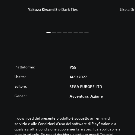
Yakuza Kiwami 3 e Dark Ties
Like a D
Piattaforma:
PS5
Uscita:
14/1/2027
Editore:
SEGA EUROPE LTD
Generi:
Avventura, Azione
Il download del presente prodotto è soggetto ai Termini di 
servizio e alle Condizioni d'uso del software di PlayStation e a 
qualsiasi altra condizione supplementare specifica applicabile a 
questo articolo. Se non si desidera accettare questi Termini, 