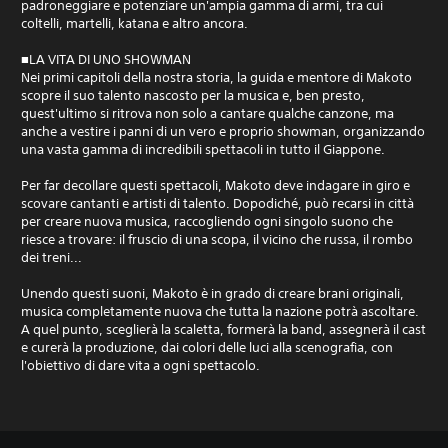
padroneggiare e potenziare un'ampia gamma di armi, tra cui
coltelli, martelli, katana e altro ancora.
■LA VITA DI UNO SHOWMAN
Nei primi capitoli della nostra storia, la guida e mentore di Makoto
scopre il suo talento nascosto per la musica e, ben presto,
quest'ultimo si ritrova non solo a cantare qualche canzone, ma
anche a vestire i panni di un vero e proprio showman, organizzando
una vasta gamma di incredibili spettacoli in tutto il Giappone.
Per far decollare questi spettacoli, Makoto deve indagare in giro e
scovare cantanti e artisti di talento. Dopodiché, può recarsi in città
per creare nuova musica, raccogliendo ogni singolo suono che
riesce a trovare: il fruscio di una scopa, il vicino che russa, il rombo
dei treni...
Unendo questi suoni, Makoto è in grado di creare brani originali,
musica completamente nuova che tutta la nazione potrà ascoltare.
A quel punto, sceglierà la scaletta, formerà la band, assegnerà il cast
e curerà la produzione, dai colori delle luci alla scenografia, con
l'obiettivo di dare vita a ogni spettacolo.