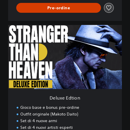
Pre-ordine
D
e
l
u
x
e
E
d
t
i
o
n
Deluxe Edtion
Gioco base e bonus pre-ordine
Outfit originale (Makoto Daito)
Set di 4 nuove armi
Set di 4 nuovi artisti esperti