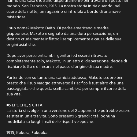
hanno una casa e lottano disperatamente per trovare un posto nel
mondo. San Francisco, 1915. La nostra storia inizia quando, nel
cuore della notte, un ragazzino si intrufola a bordo di una nave
misteriosa.
Il suo nome? Makoto Daito. Di padre americano e madre
giapponese, Makoto è segnato da una dura persecuzione, un
destino crudelmente inflittogli semplicemente a causa delle sue
origini asiatiche.
Dopo aver perso entrambi i genitori ed essersi ritrovato
completamente solo, Makoto, in un atto di disperazione, decide di
rischiare tutto e di recarsi nel paese d'origine di sua madre.
Partendo con soltanto una camicia addosso, Makoto scopre ben
presto che il suo viaggio attraverso il Pacifico è tutt'altro che una
passeggiata e che questa scelta cambierà per sempre il corso della
sua vita.
■5 EPOCHE, 5 CITTÀ
La storia si svolge in una versione del Giappone che potrebbe essere
esistita in un'altra vita. Sono presenti 5 grandi città, ognuna
modellata su luoghi reali delle rispettive epoche.
1915, Kokura, Fukuoka.