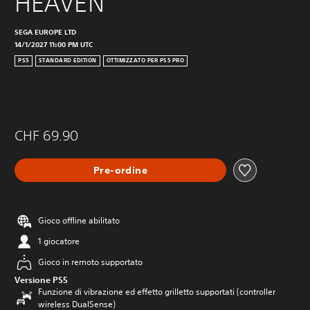
HEAVEN
SEGA EUROPE LTD
14/1/2027 11:00 PM UTC
PS5
STANDARD EDITION
OTTIMIZZATO PER PS5 PRO
CHF 69.90
Pre-ordine
Gioco offline abilitato
1 giocatore
Gioco in remoto supportato
Versione PS5
Funzione di vibrazione ed effetto grilletto supportati (controller
wireless DualSense)