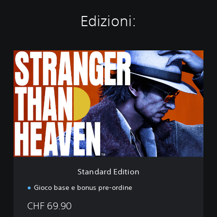
Edizioni:
S
t
a
n
d
a
r
d
E
d
i
t
i
Standard Edition
o
n
Gioco base e bonus pre-ordine
CHF 69.90