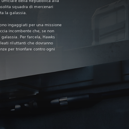
ufficiale della Repubblica alla
solita squadra di mercenari
ta la galassia.
ono ingaggiati per una missione
accia incombente che, se non
 galassia. Per farcela, Hawks
eati riluttanti che dovranno
nze per trionfare contro ogni