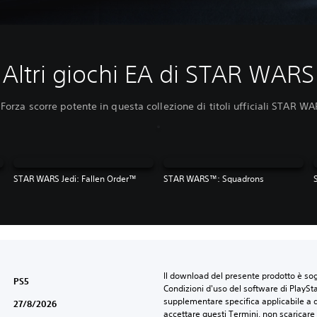
Altri giochi EA di STAR WARS
 Forza scorre potente in questa collezione di titoli ufficiali STAR WA
STAR WARS Jedi: Fallen Order™
STAR WARS™: Squadrons
Il download del presente prodotto è sogg
PS5
Condizioni d'uso del software di PlaySta
supplementare specifica applicabile a qu
27/8/2026
accettare questi Termini, non scaricare 