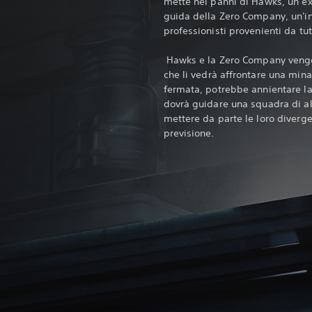
mette nei panni di Hawks, un ex 
guida della Zero Company, un'in
professionisti provenienti da tut
‎ Hawks e la Zero Company veng
che li vedrà affrontare una min
fermata, potrebbe annientare la
dovrà guidare una squadra di all
mettere da parte le loro diverge
previsione.