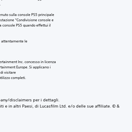
.
nuto sulla console PS5 principale 
ostazione “Condivisione console e 
ra console PS5 quando effettui il 
e attentamente le 
rtainment Inc. concesso in licenza 
tainment Europe. Si applicano i 
i visitare 
utilizzo completi.
ny/disclaimers per i dettagli.
 e in altri Paesi, di Lucasfilm Ltd. e/o delle sue affiliate. © &