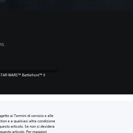
RS.
STAR WARS™ Battlefront™ II
etto ai Termini di servizio e alle 
tion e a qualsiasi altra condizione 
esto articolo. Se non si desidera 
questo articolo. Per maggiori 