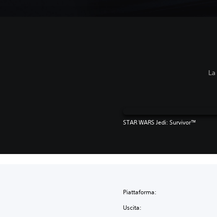
La
STAR WARS Jedi: Survivor™
Piattaforma:
Uscita: