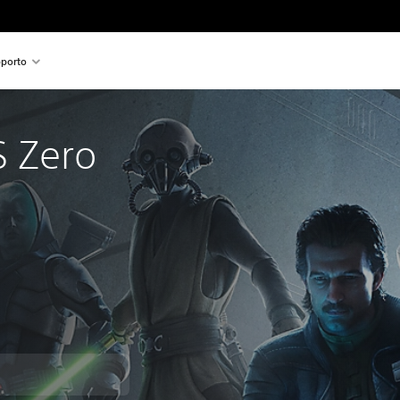
porto
 Zero
™