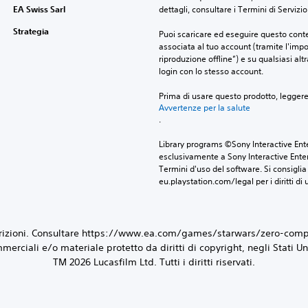
EA Swiss Sarl
dettagli, consultare i Termini di Servizio
Strategia
Puoi scaricare ed eseguire questo conte
associata al tuo account (tramite l'imp
riproduzione offline”) e su qualsiasi alt
login con lo stesso account.
Prima di usare questo prodotto, legger
Avvertenze per la salute
.
Library programs ©Sony Interactive Ente
esclusivamente a Sony Interactive Enter
Termini d'uso del software. Si consiglia d
eu.playstation.com/legal per i diritti di 
strizioni. Consultare https://www.ea.com/games/starwars/zero-compa
iali e/o materiale protetto da diritti di copyright, negli Stati Uniti
TM 2026 Lucasfilm Ltd. Tutti i diritti riservati.