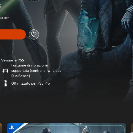
0
l prezzo originale di CHF 59.90
 PM UTC
Versione PS5
Funzione di vibrazione
supportata (controller wireless
DualSense)
Ottimizzato per PS5 Pro