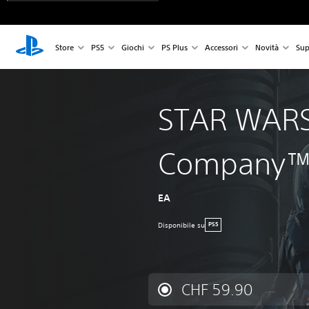
Store
PS5
Giochi
PS Plus
Accessori
Novità
Sup
STAR WARS
Company
EA
Disponibile su
PS5
CHF 59.90