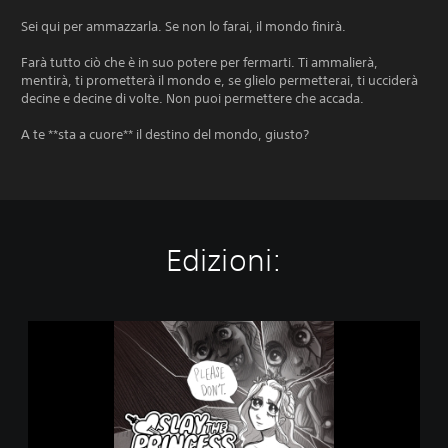
Sei qui per ammazzarla. Se non lo farai, il mondo finirà.
Farà tutto ciò che è in suo potere per fermarti. Ti ammalierà,
mentirà, ti prometterà il mondo e, se glielo permetterai, ti ucciderà
decine e decine di volte. Non puoi permettere che accada.
A te **sta a cuore** il destino del mondo, giusto?
Edizioni:
S
l
a
y
t
h
e