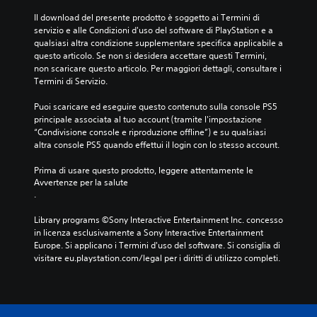
d
s
t
s
o
Il download del presente prodotto è soggetto ai Termini di 
i
a
t
d
servizio e alle Condizioni d'uso del software di PlayStation e a 
n
r
o
i
qualsiasi altra condizione supplementare specifica applicabile a 
g
t
r
t
questo articolo. Se non si desidera accettare questi Termini, 
o
i
i
e
non scaricare questo articolo. Per maggiori dettagli, consultare i 
l
t
a
m
Termini di Servizio.
i
r
e
p
a
a
i
o
Puoi scaricare ed eseguire questo contenuto sulla console PS5 
u
i
p
l
principale associata al tuo account (tramite l'impostazione 
d
m
e
i
“Condivisione console e riproduzione offline”) e su qualsiasi 
i
e
r
m
altra console PS5 quando effettui il login con lo stesso account.
o
n
s
i
.
u
o
t
Prima di usare questo prodotto, leggere attentamente le 
s
n
a
Avvertenze per la salute
e
a
t
.
n
g
o
z
g
o
Library programs ©Sony Interactive Entertainment Inc. concesso 
a
i
s
in licenza esclusivamente a Sony Interactive Entertainment 
t
p
o
Europe. Si applicano i Termini d'uso del software. Si consiglia di 
e
r
l
visitare eu.playstation.com/legal per i diritti di utilizzo completi.
n
i
o
e
n
d
r
c
u
e
i
r
p
p