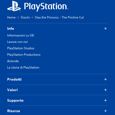
a
r
a
n
e
l
t
m
i
e
u
Home
Giochi
Slay the Princess - The Pristine Cut
.
l
t
'
i
Info
e
i
s
Informazioni su SIE
t
e
a
Lavora con noi
c
s
u
PlayStation Studios
t
z
i
PlayStation Productions
i
.
o
Azienda
n
La storia di PlayStation
e
G
d
i
Prodotti
i
o
a
c
z
Valori
a
i
b
o
Supporto
i
n
l
i
Risorse
s
e