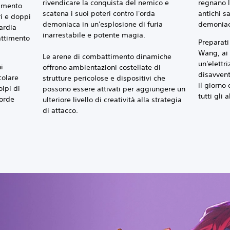
rivendicare la conquista del nemico e
regnano l
vimento
scatena i suoi poteri contro l'orda
antichi s
ri e doppi
demoniaca in un'esplosione di furia
demoniaco
ardia
inarrestabile e potente magia.
attimento
Preparati 
.
Wang, ai 
Le arene di combattimento dinamiche
un'elettr
i
offrono ambientazioni costellate di
disavvent
colare
strutture pericolose e dispositivi che
il giorno
olpi di
possono essere attivati per aggiungere un
tutti gli al
 orde
ulteriore livello di creatività alla strategia
di attacco.