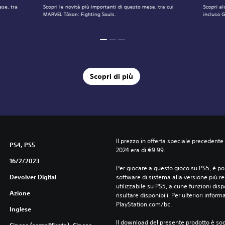
ese, tra
Scopri le novità più importanti di questo mese, tra cui
Scopri al
MARVEL Tōkon: Fighting Souls.
incluso 
Scopri di più
Il prezzo in offerta speciale precedente
PS4, PS5
2024 era di €9.99.
16/2/2023
Per giocare a questo gioco su PS5, è pos
Devolver Digital
software di sistema alla versione più r
utilizzabile su PS5, alcune funzioni dis
Azione
risultare disponibili. Per ulteriori inform
PlayStation.com/bc.
Inglese
Il download del presente prodotto è sogg