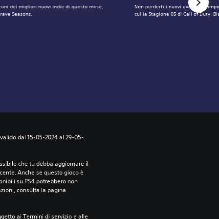
cuni dei migliori nuovi indie di questo mese,
Non perderti i nuovi eventi più impo
Grave Seasons.
cui la Stagione 05 di Call of Duty: B
 valido dal 15-05-2024 al 29-05-
sibile che tu debba aggiornare il 
ecente. Anche se questo gioco è 
ponibili su PS4 potrebbero non 
azioni, consulta la pagina 
etto ai Termini di servizio e alle 