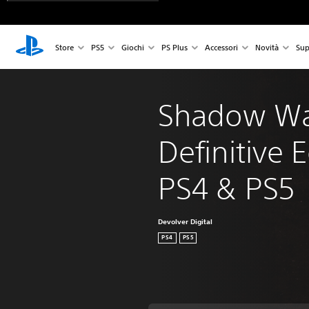
Store
PS5
Giochi
PS Plus
Accessori
Novità
Sup
Shadow War
Definitive E
PS4 & PS5
Devolver Digital
PS4
PS5