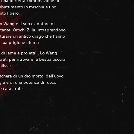
n una perfetta combinazione di
ombattimento in mischia e uno
nto libero.
 Wang e il suo ex datore di
tante, Orochi Zilla, intraprendono
turare un antico drago che hanno
 sua prigione eterna.
i lame e proiettili, Lo Wang
rati per ritrovare la bestia oscura
alisse.
schera di un dio morto, dell'uovo
gia e di una potenza di fuoco
e catastrofe.