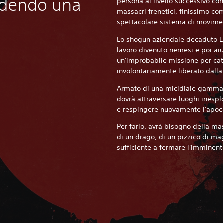
ndendo una
persona al livello successivo co
massacri frenetici, finissimo c
spettacolare sistema di movime
Lo shogun aziendale decaduto Lo
lavoro divenuto nemesi e poi aiu
un'improbabile missione per cat
involontariamente liberato dalla
Armato di una micidiale gamma d
dovrà attraversare luoghi inesplo
e respingere nuovamente l'apoc
Per farlo, avrà bisogno della ma
di un drago, di un pizzico di ma
sufficiente a fermare l'imminent