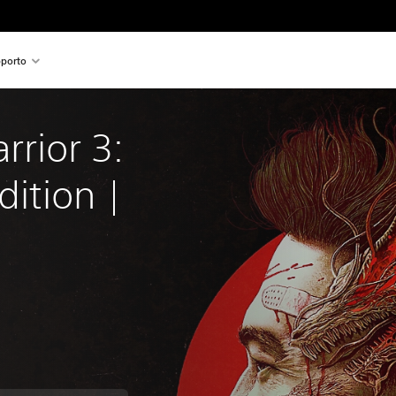
porto
rior 3: 
dition | 