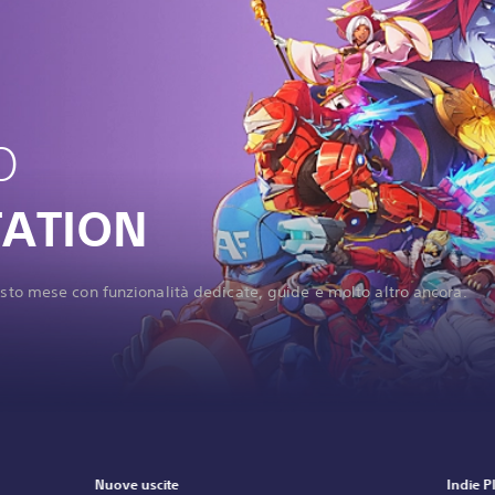
O
TATION
esto mese con funzionalità dedicate, guide e molto altro ancora.
Nuove uscite
Indie P