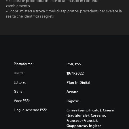
• Esplora le profondità infinite di un mastio in continuo
cambiamento
• Scopri misteri e trova cimeli di esploratori precedenti per svelare la
realtà che identifica i segreti
Piattaforma:
PS4, PS5
Uscita:
19/4/2022
Editore:
Plug In Digital
Generi:
Azione
Voce PS5:
Inglese
Lingue schermo PS5:
Cinese (semplificato), Cinese
(tradizionale), Coreano,
Francese (Francia),
Giapponese, Inglese,