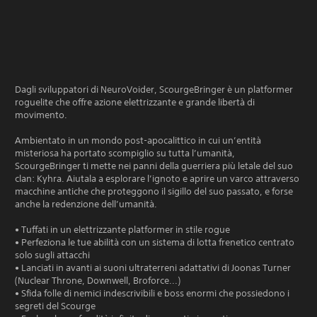
Dagli sviluppatori di NeuroVoider, ScourgeBringer è un platformer
roguelite che offre azione elettrizzante e grande libertà di
movimento.
Ambientato in un mondo post-apocalittico in cui un’entità
misteriosa ha portato scompiglio su tutta l’umanità,
ScourgeBringer ti mette nei panni della guerriera più letale del suo
clan: Kyhra. Aiutala a esplorare l’ignoto e aprire un varco attraverso
macchine antiche che proteggono il sigillo del suo passato, e forse
anche la redenzione dell’umanità.
• Tuffati in un elettrizzante platformer in stile rogue
• Perfeziona le tue abilità con un sistema di lotta frenetico centrato
solo sugli attacchi
• Lanciati in avanti ai suoni ultraterreni adattativi di Joonas Turner
(Nuclear Throne, Downwell, Broforce...)
• Sfida folle di nemici indescrivibili e boss enormi che possiedono i
segreti del Scourge