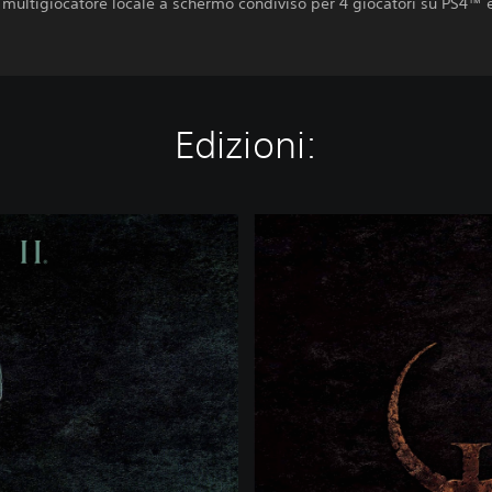
multigiocatore locale a schermo condiviso per 4 giocatori su PS4™ 
Edizioni:
Q
u
a
k
e
1
&
2
B
u
n
d