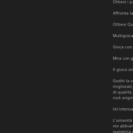
Ottieni i 
Affronta l
Ottieni Qu
Multigioca
Gioca con
Mira con 
Il gioco o
Goditi la 
migliorati
di qualità
rock origi
Un’intensa
L’umanità 
noi abbiam
numerica e