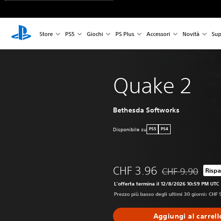
Store
PS5
Giochi
PS Plus
Accessori
Novità
Sup
Quake 2
Bethesda Softworks
Disponibile su
PS5
PS4
CHF 3.96
CHF 9.90
Rispa
Scontato dal prezz
L'offerta termina il 12/8/2026 10:59 PM UTC
Prezzo più basso degli ultimi 30 giorni: CHF 
Aggiungi al carrell