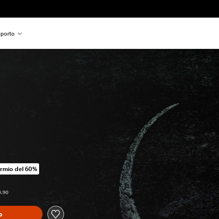
porto
rmio del 60%
o originale di CHF 9.90
9.90
o