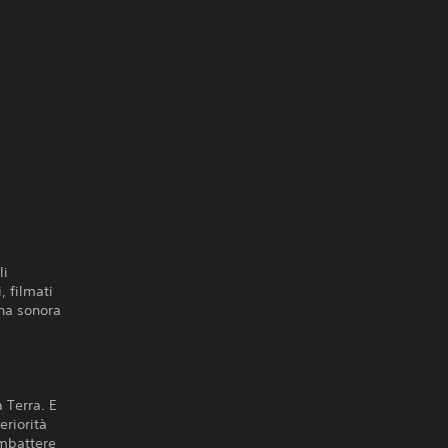
li
, filmati
nna sonora
 Terra. E
eriorità
ombattere