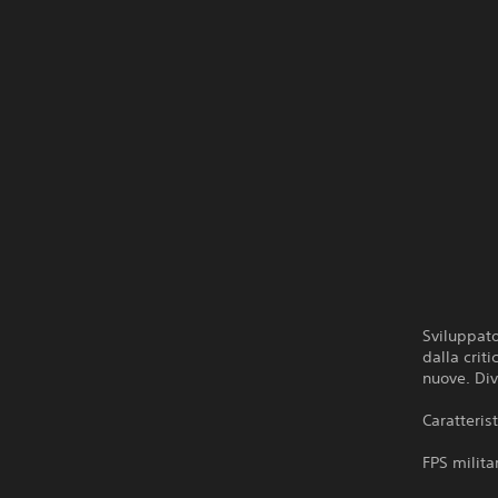
Sviluppato
dalla crit
nuove. Div
Caratteris
FPS milita