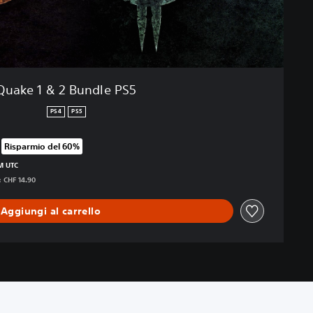
Quake 1 & 2 Bundle PS5
PS4
PS5
Risparmio del 60%
prezzo originale di CHF 14.90
PM UTC
: CHF 14.90
Aggiungi al carrello