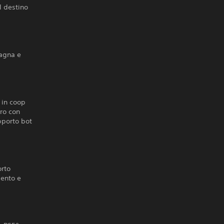
l destino
pagna e
 in coop
tro con
pporto bot
orto
mento e