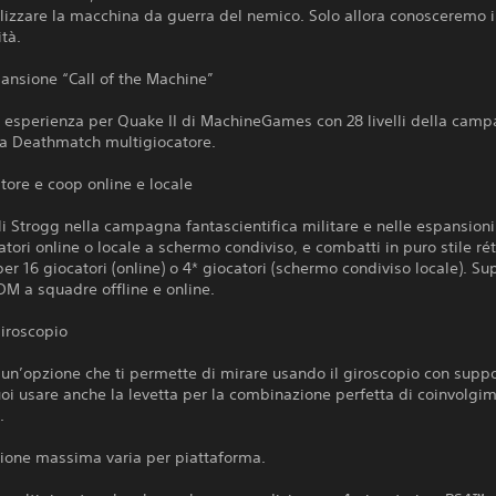
lizzare la macchina da guerra del nemico. Solo allora conosceremo i
tà.
ansione “Call of the Machine”
 esperienza per Quake II di MachineGames con 28 livelli della cam
 Deathmatch multigiocatore.
tore e coop online e locale
li Strogg nella campagna fantascientifica militare e nelle espansioni
atori online o locale a schermo condiviso, e combatti in puro stile ré
er 16 giocatori (online) o 4* giocatori (schermo condiviso locale). Su
M a squadre offline e online.
giroscopio
un’opzione che ti permette di mirare usando il giroscopio con supp
uoi usare anche la levetta per la combinazione perfetta di coinvolgi
.
zione massima varia per piattaforma.