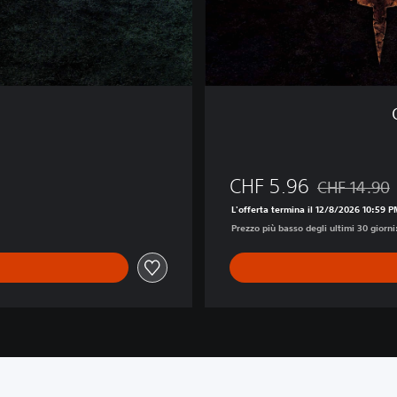
l
e
P
S
5
CHF 5.96
CHF 14.90
Scontato dal 
L'offerta termina il 12/8/2026 10:59 
Prezzo più basso degli ultimi 30 giorni