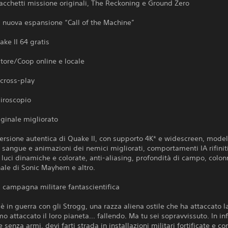
pacchetti missione originali, The Reckoning e Ground Zero
a nuova espansione “Call of the Machine”
ake II 64 gratis
tore/Coop online e locale
 cross-play
giroscopio
riginale migliorato
versione autentica di Quake II, con supporto 4K* e widescreen, model
, sangue e animazioni dei nemici migliorati, comportamenti IA rifiniti
, luci dinamiche e colorate, anti-aliasing, profondità di campo, colo
nale di Sonic Mayhem e altro.
 campagna militare fantascientifica
è in guerra con gli Strogg, una razza aliena ostile che ha attaccato la
o attaccato il loro pianeta... fallendo. Ma tu sei sopravvissuto. In inf
 senza armi, devi farti strada in installazioni militari fortificate e c