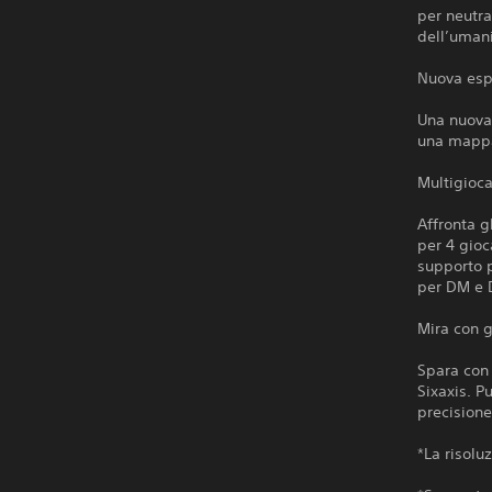
per neutra
dell’umani
Nuova esp
Una nuova
una mappa
Multigioca
Affronta g
per 4 gioc
supporto p
per DM e D
Mira con 
Spara con 
Sixaxis. P
precisione
*La risolu