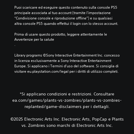
o
o
p
,
c
l
a
Puoi scaricare ed eseguire questo contenuto sulla console PS5 
p
o
a
r
principale associata al tuo account (tramite l'impostazione 
u
n
z
l
“Condivisione console e riproduzione offline”) e su qualsiasi 
o
o
i
a
altra console PS5 quando effettui il login con lo stesso account.
i
n
o
n
g
i
n
t
Prima di usare questo prodotto, leggere attentamente le 
i
n
e
e
Avvertenze per la salute
o
c
d
.
.
c
l
e
a
u
l
Library programs ©Sony Interactive Entertainment Inc. concesso 
r
d
l
in licenza esclusivamente a Sony Interactive Entertainment 
e
e
a
Europe. Si applicano i Termini d'uso del software. Si consiglia di 
s
d
s
visitare eu.playstation.com/legal per i diritti di utilizzo completi.
e
i
e
n
a
n
z
l
s
a
o
i
*Si applicano condizioni e restrizioni. Consultare
m
g
b
ea.com/games/plants-vs-zombies/plants-vs-zombies-
o
h
i
replanted/game-disclaimers per i dettagli.
v
i
l
i
p
i
m
a
t
©2025 Electronic Arts Inc. Electronic Arts, PopCap e Plants
e
r
à
vs. Zombies sono marchi di Electronic Arts Inc.
n
l
d
t