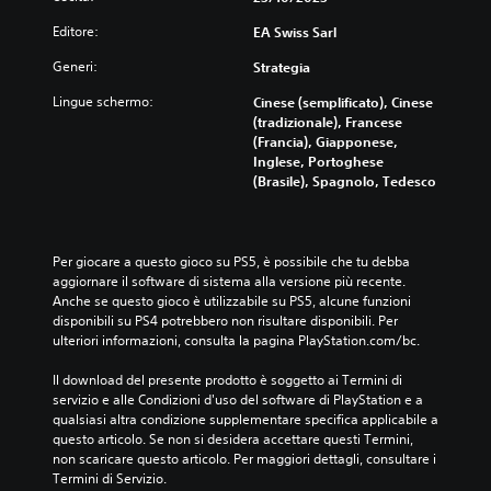
d
e
n
o
o
Editore:
EA Swiss Sarl
n
z
d
c
z
a
i
h
Generi:
Strategia
a
s
s
e
d
o
p
Lingue schermo:
s
Cinese (semplificato), Cinese
i
t
o
i
(tradizionale), Francese
g
t
n
a
(Francia), Giapponese,
i
o
i
u
Inglese, Portoghese
o
t
b
g
(Brasile), Spagnolo, Tedesco
c
i
i
u
o
t
l
a
e
o
i
l
g
l
o
e
Per giocare a questo gioco su PS5, è possibile che tu debba 
l
i
p
p
aggiornare il software di sistema alla versione più recente. 
i
p
z
e
Anche se questo gioco è utilizzabile su PS5, alcune funzioni 
i
e
i
r
disponibili su PS4 potrebbero non risultare disponibili. Per 
n
r
o
o
ulteriori informazioni, consulta la pagina PlayStation.com/bc.
t
c
n
g
e
h
i
n
Il download del presente prodotto è soggetto ai Termini di 
r
é
d
i
servizio e alle Condizioni d'uso del software di PlayStation e a 
m
i
i
a
qualsiasi altra condizione supplementare specifica applicabile a 
e
l
r
l
questo articolo. Se non si desidera accettare questi Termini, 
z
g
e
t
non scaricare questo articolo. Per maggiori dettagli, consultare i 
z
i
g
o
Termini di Servizio.
i