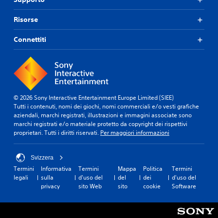
e
a
c
n
h
Risorse
z
e
a
p
p
Connettiti
o
r
s
e
s
s
o
s
n
i
o
p
o
© 2026 Sony Interactive Entertainment Europe Limited (SIEE)
r
Tutti i contenuti, nomi dei giochi, nomi commerciali e/o vesti grafiche
n
o
aziendali, marchi registrati, illustrazioni e immagini associate sono
i
v
marchi registrati e/o materiale protetto da copyright dei rispettivi
r
o
proprietari. Tutti i diritti riservati.
Per maggiori informazioni
a
c
p
a
i
r
Svizzera
d
e
Termini
Informativa
Termini
Mappa
Politica
Termini
e
d
legali
sulla
d'uso del
del
dei
d'uso del
i
d
privacy
sito Web
sito
cookie
Software
s
e
t
i
u
t