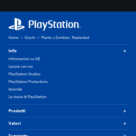
a
e
i
t
l
e
i
l
d
.
e
e
l
f
e
f
v
Home
Giochi
Plants v Zombies: Replanted
e
e
t
t
t
t
Info
i
e
Informazioni su SIE
d
.
e
Lavora con noi
l
PlayStation Studios
G
l
i
PlayStation Productions
a
t
o
Azienda
e
c
La storia di PlayStation
l
a
e
b
c
Prodotti
i
a
l
m
Valori
e
e
s
r
Supporto