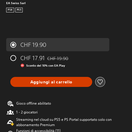
EA Swiss Sarl
PS4
PS5
CHF 19.90
CHF 17.91
CHF 19.90
Scontato dal prezzo originale di CHF 19.90
Sconto del 10% con EA Play
Aggiungi al carrello
Gioco offline abilitato
1 - 2 giocatori
Streaming nel cloud su PS5 e PS Portal supportato solo con
abbonamento Premium
Funzioni di accessibilità (11)