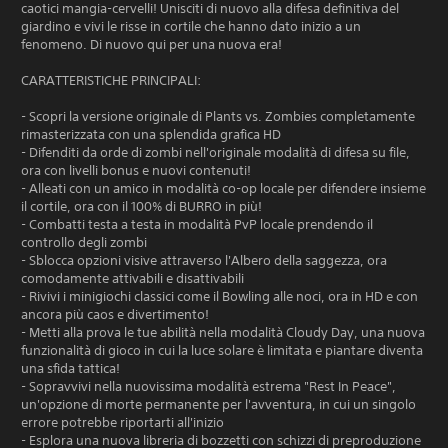
caotici mangia-cervelli! Unisciti di nuovo alla difesa definitiva del
giardino e vivi le risse in cortile che hanno dato inizio a un
fenomeno. Di nuovo qui per una nuova era!
CARATTERISTICHE PRINCIPALI:
- Scopri la versione originale di Plants vs. Zombies completamente
rimasterizzata con una splendida grafica HD
- Difenditi da orde di zombi nell'originale modalità di difesa su file,
ora con livelli bonus e nuovi contenuti!
- Alleati con un amico in modalità co-op locale per difendere insieme
il cortile, ora con il 100% di BURRO in più!
- Combatti testa a testa in modalità PvP locale prendendo il
controllo degli zombi
- Sblocca opzioni visive attraverso l'Albero della saggezza, ora
comodamente attivabili e disattivabili
- Rivivi i minigiochi classici come il Bowling alle noci, ora in HD e con
ancora più caos e divertimento!
- Metti alla prova le tue abilità nella modalità Cloudy Day, una nuova
funzionalità di gioco in cui la luce solare è limitata e piantare diventa
una sfida tattica!
- Sopravvivi nella nuovissima modalità estrema "Rest In Peace",
un'opzione di morte permanente per l'avventura, in cui un singolo
errore potrebbe riportarti all'inizio
- Esplora una nuova libreria di bozzetti con schizzi di preproduzione