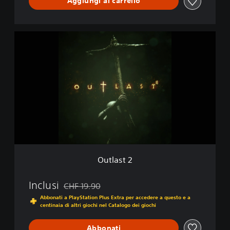
Aggiungi al carrello
O
u
t
l
a
s
t
2
Outlast 2
Inclusi
CHF 19.90
Scontato dal prezzo originale di CHF 19.90
Abbonati a PlayStation Plus Extra per accedere a questo e a
centinaia di altri giochi nel Catalogo dei giochi
Abbonati