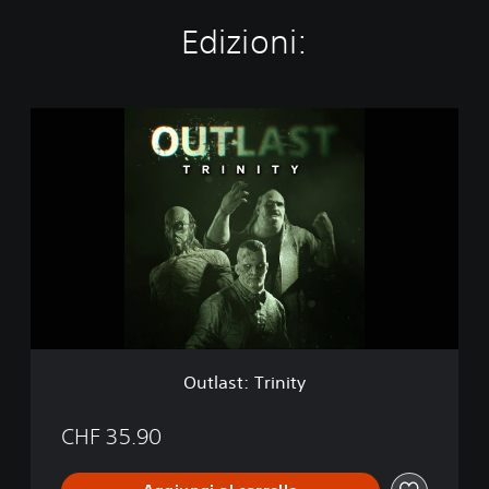
Edizioni:
O
u
t
l
a
s
t
:
T
r
i
n
i
Outlast: Trinity
t
y
CHF 35.90