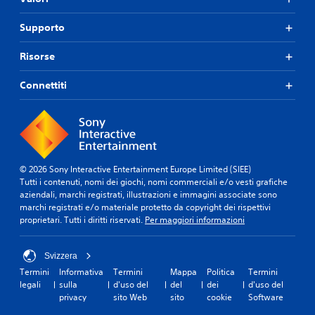
Supporto
Risorse
Connettiti
© 2026 Sony Interactive Entertainment Europe Limited (SIEE)
Tutti i contenuti, nomi dei giochi, nomi commerciali e/o vesti grafiche
aziendali, marchi registrati, illustrazioni e immagini associate sono
marchi registrati e/o materiale protetto da copyright dei rispettivi
proprietari. Tutti i diritti riservati.
Per maggiori informazioni
Svizzera
Termini
Informativa
Termini
Mappa
Politica
Termini
legali
sulla
d'uso del
del
dei
d'uso del
privacy
sito Web
sito
cookie
Software