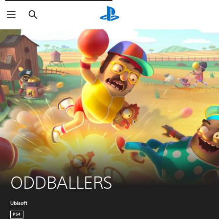
Cerca
ODDBALLERS
Ubisoft
PS4