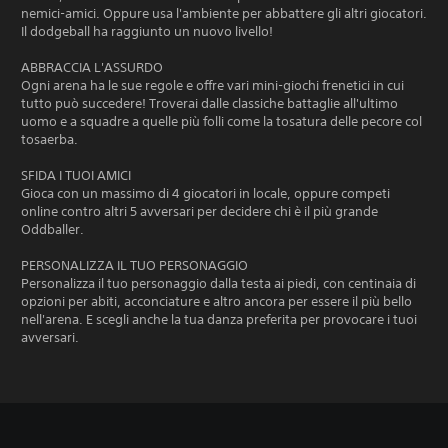
nemici-amici. Oppure usa l'ambiente per abbattere gli altri giocatori.
Il dodgeball ha raggiunto un nuovo livello!
ABBRACCIA L'ASSURDO
Ogni arena ha le sue regole e offre vari mini-giochi frenetici in cui
tutto può succedere! Troverai dalle classiche battaglie all'ultimo
uomo e a squadre a quelle più folli come la tosatura delle pecore col
tosaerba.
SFIDA I TUOI AMICI
Gioca con un massimo di 4 giocatori in locale, oppure competi
online contro altri 5 avversari per decidere chi è il più grande
Oddballer.
PERSONALIZZA IL TUO PERSONAGGIO
Personalizza il tuo personaggio dalla testa ai piedi, con centinaia di
opzioni per abiti, acconciature e altro ancora per essere il più bello
nell'arena. E scegli anche la tua danza preferita per provocare i tuoi
avversari.