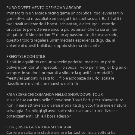
PURO DIVERTIMENTO OFF-ROAD ARCADE
Immergiti in un arcade racing game unico! Sfida i tuoi avversari in
gare off-road mozzafiato ed esegui trick spettacolari. Batti tutti i
tuoi rivali utilizzando il boost, schiantati, e distruggi il mondo
circostante per ottenere ancora più potenza! Che tu sia un fan
sfegatato di Monster Jam™ o un appassionato di corse arcade,
questo titolo ti regalerà un'immediata esperienza di guida, al
volante di questi bolidi dal doppio sistema sterzante.
FREESTYLE CON STILE
Tieniti in equilibrio con un wheelie perfetto, mastica un po' di
polvere con donut impeccabili, o spicca il volo per il miglior big air di
sempre. In soldoni: preparati a sfidare la gravità in modalità
freestyle! Lanciati in salti folli, flip e acrobazie da urlo, scala le
classifiche e diventa un maestro dei trick!
FAI VEDERE CHI COMANDA NELLO SHOWDOWN TOUR
Inizia la tua carriera nello Showdown Tour! Parti per un'avventura
non lineare attraverso diverse modalità di gioco, tra arene e natura
selvaggia. Sconfiggi gli avversari e sblocca nuovi truck, livree e
potenziamenti. Chi è il boss adesso?
CONQUISTA LA NATURA SELVAGGIA
Correre e saltare in stadi e arene è fantastico, ma a volte si ha