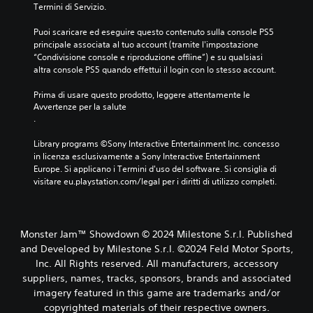
t
i
Termini di Servizio.
p
à
o
r
o
c
Puoi scaricare ed eseguire questo contenuto sulla console PS5 
i
a
o
principale associata al tuo account (tramite l'impostazione 
n
t
.
“Condivisione console e riproduzione offline”) e su qualsiasi 
c
t
altra console PS5 quando effettui il login con lo stesso account.
i
i
p
G
v
Prima di usare questo prodotto, leggere attentamente le 
a
i
a
Avvertenze per la salute
l
o
r
.
i
e
c
.
s
a
Library programs ©Sony Interactive Entertainment Inc. concesso 
i
b
in licenza esclusivamente a Sony Interactive Entertainment 
n
i
Europe. Si applicano i Termini d'uso del software. Si consiglia di 
g
visitare eu.playstation.com/legal per i diritti di utilizzo completi.
l
o
e
l
s
i
e
i
Monster Jam™ Showdown © 2024 Milestone S.r.l. Published
n
n
and Developed by Milestone S.r.l. ©2024 Feld Motor Sports,
t
z
Inc. All Rights reserved. All manufacturers, accessory
e
a
r
suppliers, names, tracks, sponsors, brands and associated
p
v
imagery featured in this game are trademarks and/or
r
e
copyrighted materials of their respective owners.
e