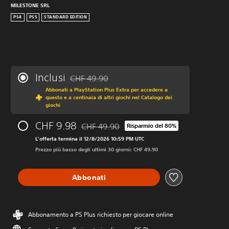
MILESTONE SRL
PS4
PS5
STANDARD EDITION
Inclusi
CHF 49.90
Scontato dal prezzo originale di CHF 49.90
Abbonati a PlayStation Plus Extra per accedere a
questo e a centinaia di altri giochi nel Catalogo dei
giochi
CHF 9.98
CHF 49.90
Risparmio del 80%
Scontato dal prezzo originale di CHF 49.90
L'offerta termina il 12/8/2026 10:59 PM UTC
Prezzo più basso degli ultimi 30 giorni: CHF 49.90
Abbonati
Abbonamento a PS Plus richiesto per giocare online