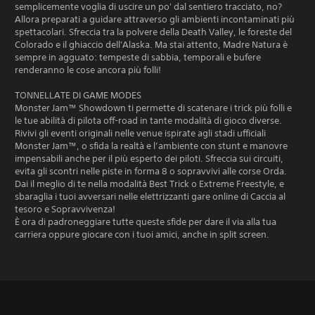
semplicemente voglia di uscire un po' dal sentiero tracciato, no?
Allora preparati a guidare attraverso gli ambienti incontaminati più
spettacolari. Sfreccia tra la polvere della Death Valley, le foreste del
Colorado e il ghiaccio dell'Alaska. Ma stai attento, Madre Natura è
sempre in agguato: tempeste di sabbia, temporali e bufere
renderanno le cose ancora più folli!
TONNELLATE DI GAME MODES
Monster Jam™ Showdown ti permette di scatenare i trick più folli e
le tue abilità di pilota off-road in tante modalità di gioco diverse.
Rivivi gli eventi originali nelle venue ispirate agli stadi ufficiali
Monster Jam™, o sfida la realtà e l’ambiente con stunt e manovre
impensabili anche per il più esperto dei piloti. Sfreccia sui circuiti,
evita gli scontri nelle piste in forma 8 o sopravvivi alle corse Orda.
Dai il meglio di te nella modalità Best Trick o Extreme Freestyle, e
sbaraglia i tuoi avversari nelle elettrizzanti gare online di Caccia al
tesoro e Sopravvivenza!
È ora di padroneggiare tutte queste sfide per dare il via alla tua
carriera oppure giocare con i tuoi amici, anche in split screen.