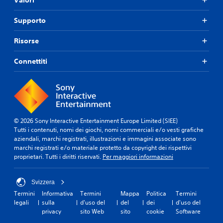
i
o
d
i
u
Supporto
g
r
i
a
o
Risorse
n
c
t
a
Connettiti
e
r
i
e
l
e
g
s
i
p
o
o
c
s
© 2026 Sony Interactive Entertainment Europe Limited (SIEE)
o
t
Tutti i contenuti, nomi dei giochi, nomi commerciali e/o vesti grafiche
.
a
aziendali, marchi registrati, illustrazioni e immagini associate sono
r
marchi registrati e/o materiale protetto da copyright dei rispettivi
t
proprietari. Tutti i diritti riservati.
Per maggiori informazioni
V
i
e
t
l
r
Svizzera
o
a
Termini
Informativa
Termini
Mappa
Politica
Termini
c
i
legali
sulla
d'uso del
del
dei
d'uso del
m
i
privacy
sito Web
sito
cookie
Software
e
t