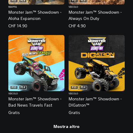
PS5
PS4
PS5
PS4
MAPPA
VEICOLO
Monster Jam™ Showdown -
Monster Jam™ Showdown -
Aloha Expansion
Always On Duty
CHF 14.90
CHF 4.90
PS5
PS4
PS5
PS4
VEICOLO
VEICOLO
Monster Jam™ Showdown -
Monster Jam™ Showdown -
Bad News Travels Fast
DIGatron™
Gratis
Gratis
Mostra altro