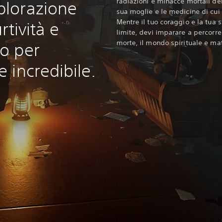
radiazioni e minacce mortali del
lorazione
sua moglie e le medicine di cu
Mentre il tuo coraggio e la tua
rtività e
limite, devi imparare a percorrere
morte, il mondo spirituale e mat
o per
 incredibile.