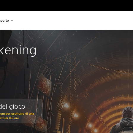
porto
kening
del gioco
um per usufruire di una
eto di 0.5 ore