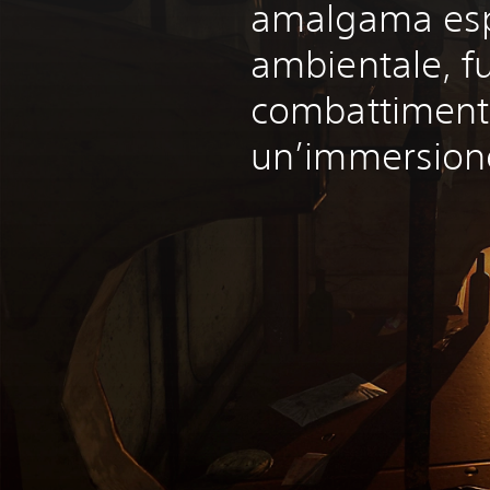
amalgama esp
ambientale, fu
combattiment
un’immersione