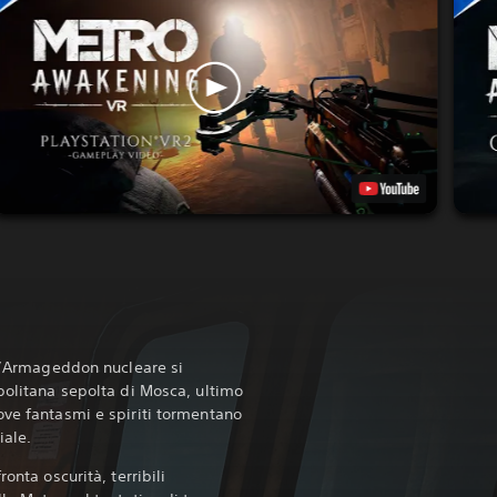
ll’Armageddon nucleare si
politana sepolta di Mosca, ultimo
ove fantasmi e spiriti tormentano
iale.
onta oscurità, terribili