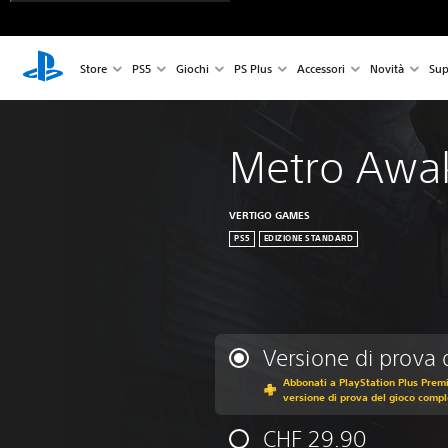
Store
PS5
Giochi
PS Plus
Accessori
Novità
Sup
Metro Awa
VERTIGO GAMES
PS5
EDIZIONE STANDARD
Versione di prova 
Abbonati a PlayStation Plus Premi
versione di prova del gioco compl
CHF 29.90