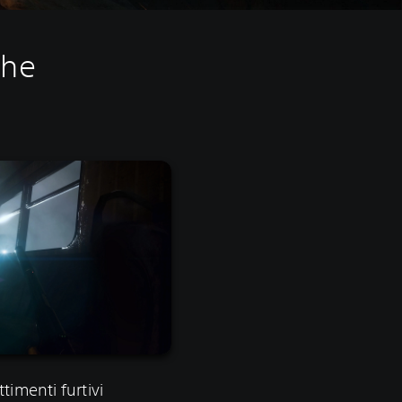
che
timenti furtivi