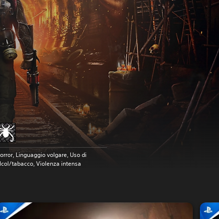
orror, Linguaggio volgare, Uso di
lcol/tabacco, Violenza intensa