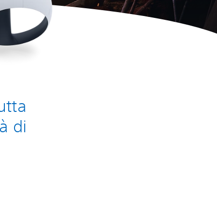
utta
à di