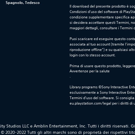
Spagnolo, Tedesco
Il download del presente prodotto è sogg
Condizioni d'uso del software di PlaySta
condizione supplementare specifica appl
si desidera accettare questi Termini, non
maggiori dettagli, consultare i Termini d
Puoi scaricare ed eseguire questo conte
associata al tuo account (tramite l'imp
riproduzione offline”) e su qualsiasi alt
login con lo stesso account.
Prima di usare questo prodotto, legger
Avvertenze per la salute
.
Library programs ©Sony Interactive Ente
esclusivamente a Sony Interactive Enter
Termini d'uso del software. Si consiglia d
eu.playstation.com/legal per i diritti di 
y Studios LLC e Amblin Entertainment, Inc. Tutti i diritti riservati.
 © 2020-2022 Tutti gli altri marchi sono di proprietà dei rispettivi tito