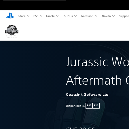
Store
PS5
Giochi
PS Plus
Accessori
Novità
Suppor
Jurassic Wo
Aftermath C
Coatsink Software Ltd
Disponibile su
PS5
PS4