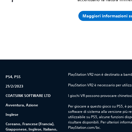
Maggiori informazioni s
PlayStation VR2 non è destinato a bambin
PS4, PS5
PlayStation VR2 è necessario per utilizz
21/2/2023
COATSINK SOFTWARE LTD
I giochi VR possono provocare chinetosi 
Avventura, Azione
Per giocare a questo gioco su PS5, è pos
software di sistema alla versione più r
Inglese
utilizzabile su PS5, alcune funzioni dis
risultare disponibili. Per ulteriori inform
Coreano, Francese (Francia),
PlayStation.com/bc.
Giapponese, Inglese, Italiano,