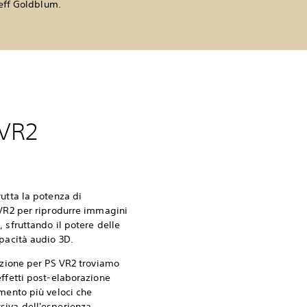
Jeff Goldblum.
 VR2
utta la potenza di
 VR2 per riprodurre immagini
 sfruttando il potere delle
apacità audio 3D.
lezione per PS VR2 troviamo
effetti post-elaborazione
amento più veloci che
iva dell'esperienza.