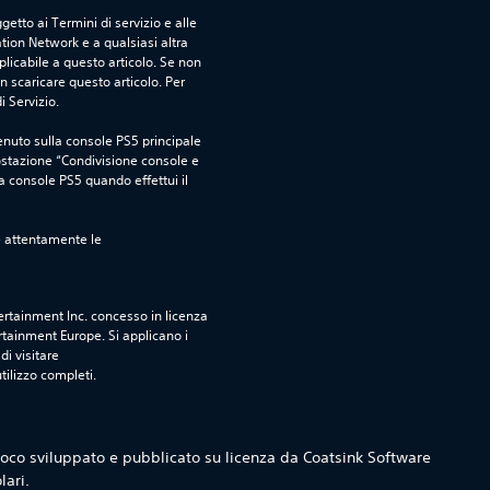
etto ai Termini di servizio e alle 
tion Network e a qualsiasi altra 
icabile a questo articolo. Se non 
 scaricare questo articolo. Per 
i Servizio.
nuto sulla console PS5 principale 
ostazione “Condivisione console e 
ra console PS5 quando effettui il 
e attentamente le 
rtainment Inc. concesso in licenza 
tainment Europe. Si applicano i 
i visitare 
utilizzo completi.
 Gioco sviluppato e pubblicato su licenza da Coatsink Software
lari.