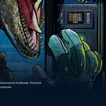
mprecazioni moderate, Violenza
ontenuta