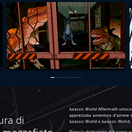
Jurassic World Aftermath unisce 
apprezzata avventura d'azione e s
ura di
Jurassic World e Jurassic World: 
Dopo la distruzione del parco a 