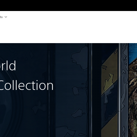
to
rld
ollection