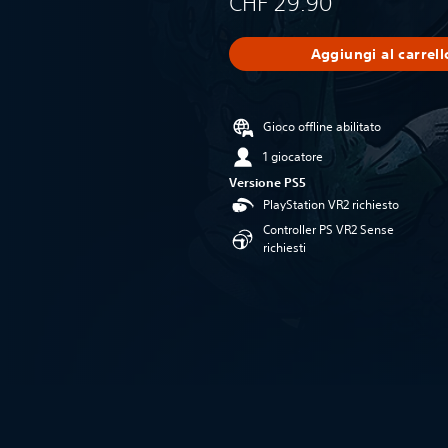
CHF 29.90
Aggiungi al carrell
Gioco offline abilitato
1 giocatore
Versione PS5
PlayStation VR2 richiesto
Controller PS VR2 Sense
richiesti