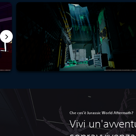
Che cos'è Jurassic World Aftermath?
Vivi un'avvent