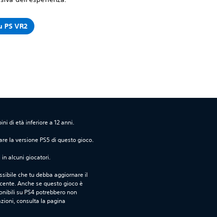
u PS VR2
i di età inferiore a 12 anni.
are la versione PS5 di questo gioco.
in alcuni giocatori.
sibile che tu debba aggiornare il 
ecente. Anche se questo gioco è 
ponibili su PS4 potrebbero non 
azioni, consulta la pagina 