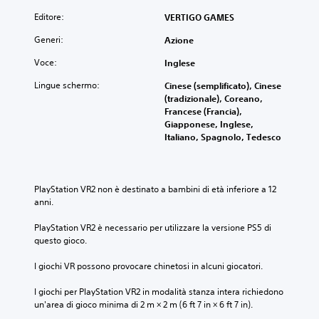
Editore:
VERTIGO GAMES
Generi:
Azione
Voce:
Inglese
Lingue schermo:
Cinese (semplificato), Cinese
(tradizionale), Coreano,
Francese (Francia),
Giapponese, Inglese,
Italiano, Spagnolo, Tedesco
PlayStation VR2 non è destinato a bambini di età inferiore a 12 
anni.
PlayStation VR2 è necessario per utilizzare la versione PS5 di 
questo gioco.
I giochi VR possono provocare chinetosi in alcuni giocatori.
I giochi per PlayStation VR2 in modalità stanza intera richiedono 
un'area di gioco minima di 2 m × 2 m (6 ft 7 in × 6 ft 7 in).