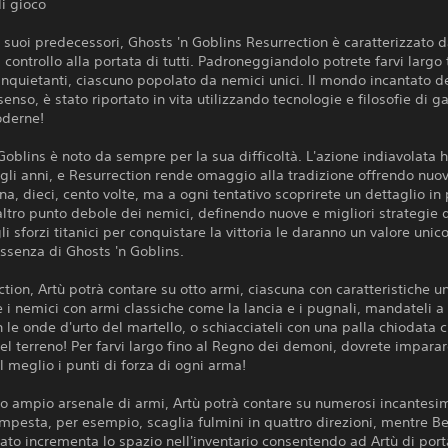
di gioco
i suoi predecessori, Ghosts 'n Goblins Resurrection è caratterizzato 
 controllo alla portata di tutti. Padroneggiandolo potrete farvi largo 
 inquietanti, ciascuno popolato da nemici unici. Il mondo incantato d
senso, è stato riportato in vita utilizzando tecnologie e filosofie di 
derne!
Goblins è noto da sempre per la sua difficoltà. L'azione indiavolata h
egli anni, e Resurrection rende omaggio alla tradizione offrendo nuov
na, dieci, cento volte, ma a ogni tentativo scoprirete un dettaglio in 
n altro punto debole dei nemici, definendo nuove e migliori strategie d
gli sforzi titanici per conquistare la vittoria le daranno un valore uni
essenza di Ghosts 'n Goblins.
ction, Artù potrà contare su otto armi, ciascuna con caratteristiche u
i nemici con armi classiche come la lancia e i pugnali, mandateli 
on le onde d'urto del martello, o schiacciateli con una palla chiodata
 del terreno! Per farvi largo fino al Regno dei demoni, dovrete impara
al meglio i punti di forza di ogni arma!
uo ampio arsenale di armi, Artù potrà contare su numerosi incantesi
empesta, per esempio, scaglia fulmini in quattro direzioni, mentre B
to incrementa lo spazio nell'inventario consentendo ad Artù di port