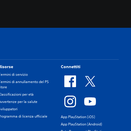
Risorse
Connettiti
Termini di servizio
Termini di annullamento del PS
Store
Classificazioni per età
Avvertenze per la salute
Sviluppatori
Programma di licenza ufficiale
App PlayStation (iOS)
App PlayStation (Android)