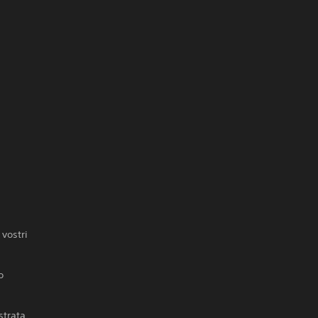
 vostri
o
strata,