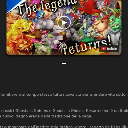
 familiare e al tempo stesso tutta nuova sta per prendere vita sotto i
i classici Ghosts 'n Goblins e Ghouls 'n Ghosts, Resurrection è un titol
 nuovo, degno erede della tradizione della saga.
tevi ingannare dall'inedito stile grafico: dietro l'aspetto da fiaba illu