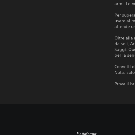
armi. Le n
Per supera
usare al m
attende un
Oltre alla
da soli, A
Saggi. Que
per la seri
Connetti d
Nota: solo
Prova il b
Piattaforma: