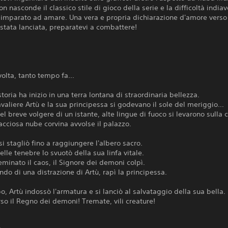
on nasconde il classico stile di gioco della serie e la difficoltà indiav
imparato ad amare. Una vera e propria dichiarazione d'amore verso 
 stata lanciata, preparatevi a combattere!
volta, tanto tempo fa...
storia ha inizio in una terra lontana di straordinaria bellezza.
avaliere Artù e la sua principessa si godevano il sole del meriggio...
l breve volgere di un istante, alte lingue di fuoco si levarono sulla c
cciosa nube corvina avvolse il palazzo.
 si stagliò fino a raggiungere l'albero sacro.
elle tenebre lo svuotò della sua linfa vitale.
seminato il caos, il Signore dei demoni colpì.
ndo di una distrazione di Artù, rapì la principessa.
o, Artù indossò l'armatura e si lanciò al salvataggio della sua bella.
rso il Regno dei demoni! Tremate, vili creature!