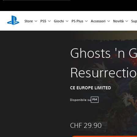
Store
PS5
Giochi
PS Plus
Accessori
Novità
Sup
Ghosts 'n G
Resurrecti
CE EUROPE LIMITED
Disponibile su
PS4
CHF 29.90