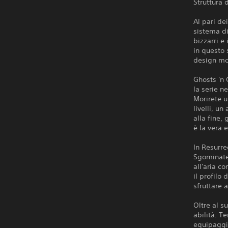
Struttura 
Al pari de
sistema di
bizzarri e
in questo 
design mo
Ghosts 'n 
la serie n
Morirete u
livelli, u
alla fine, 
è la vera 
In Resurre
Sgominate 
all'aria c
il profilo
sfruttare 
Oltre al s
abilità. T
equipaggia