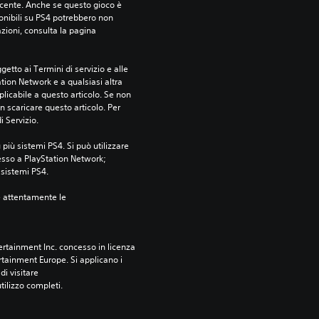
ecente. Anche se questo gioco è 
ponibili su PS4 potrebbero non 
azioni, consulta la pagina 
etto ai Termini di servizio e alle 
tion Network e a qualsiasi altra 
icabile a questo articolo. Se non 
 scaricare questo articolo. Per 
i Servizio.
più sistemi PS4. Si può utilizzare 
esso a PlayStation Network; 
i sistemi PS4.
e attentamente le 
rtainment Inc. concesso in licenza 
tainment Europe. Si applicano i 
i visitare 
utilizzo completi.