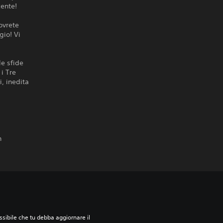
cente!
ovrete
gio! Vi
le sfide
i Tre
, inedita
n
sibile che tu debba aggiornare il 