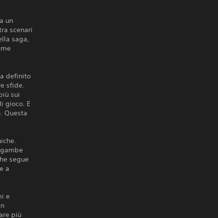
da un
tra scenari
ella saga,
game
a definito
e sfide.
più sui
i gioco. E
co. Questa
niche.
a gambe
 che segue
re a
mi e
en
are più