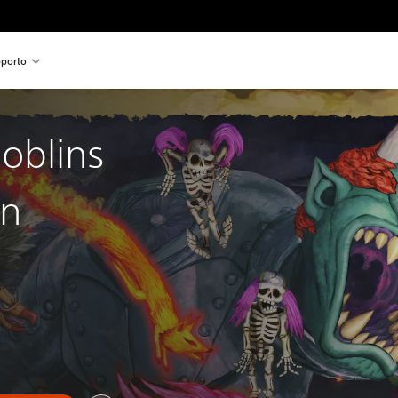
porto
oblins
on