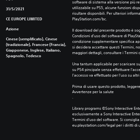
software di sistema alla versione più r
utilizzabile su PS5, alcune funzioni dis
31/5/2021
risultare disponibili. Per ulteriori inform
CE EUROPE LIMITED
PlayStation.com/bc.
Azione
Il download del presente prodotto è sogg
Condizioni d'uso del software di PlaySta
Cinese (semplificato), Cinese
condizione supplementare specifica appl
(tradizionale), Francese (Francia),
si desidera accettare questi Termini, non
Giapponese, Inglese, Italiano,
maggiori dettagli, consultare i Termini d
Spagnolo, Tedesco
Una tantum applicabile per scaricare su 
su PS4 pincipale senza effettuare l'acc
l'accesso va effettuato per l'uso su altr
Prima di usare questo prodotto, legger
Avvertenze per la salute
.
Library programs ©Sony Interactive Ente
esclusivamente a Sony Interactive Enter
Termini d'uso del software. Si consiglia d
eu.playstation.com/legal per i diritti di 