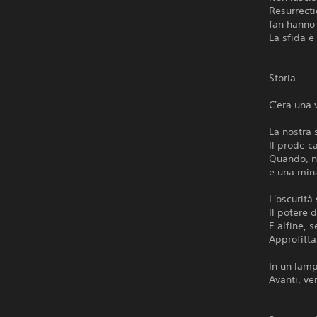
Resurrecti
fan hanno 
La sfida è
Storia
C'era una 
La nostra 
Il prode c
Quando, ne
e una mina
L'oscurità
Il potere d
E alfine, 
Approfitta
In un lamp
Avanti, ve