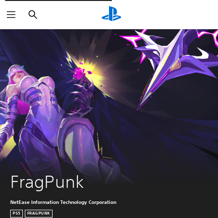
Cerca
FragPunk
NetEase Information Technology Corporation
PS5
FRAGPUNK