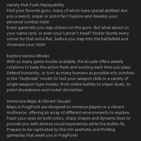
Variety that Fuels Replayability
Find your favorite guns, many of which have special abilities! Are
you a sword, sniper or pistol fan? Explore and develop your
personal combat style!
Every game lets you slap stickers on the guns. But what about on
your name card, or even your Lancer’s head? Sticker-bomb every
corner for that extra flair, before you step into the battlefield and
showcase your style!
Explore Various Modes
With so many game modes available, the Arcade offers weekly
rotations to keep the action fresh and exciting each time you play!
Defend humanity, or turn as many humans as possible into zombies
in the "Outbreak" mode! Or test your weapon skills in a variety of
single-weapon-type modes, from melee battles to sniper duels, to
pistol showdowns and rocket skirmishes.
Immersive Maps & Vibrant Visuals!
Maps in FragPunk are designed to immerse players in a vibrant
multiverse, offering an array of different environments to explore.
Feast your eyes on bold colors, sharp shapes and dynamic lines to
provide you with diverse visual experiences while the bullets fly.
Prepare to be captivated by the rich aesthetic and thrilling
gameplay that await you in FragPunk!