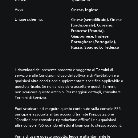
e
Voce:
Cinese, Inglese
N
o
Lingue schermo:
Cinese (semplificato), Cinese
n
(tradizionale), Coreano,
è
Francese (Francia),
n
Giapponese, Inglese,
e
Portoghese (Portogallo),
c
Russo, Spagnolo, Tedesco
e
s
s
a
Il download del presente prodotto è soggetto ai Termini di 
r
servizio e alle Condizioni d'uso del software di PlayStation e a 
i
qualsiasi altra condizione supplementare specifica applicabile a 
o
questo articolo. Se non si desidera accettare questi Termini, 
s
non scaricare questo articolo. Per maggiori dettagli, consultare i 
a
Termini di Servizio.
p
e
Puoi scaricare ed eseguire questo contenuto sulla console PS5 
r
principale associata al tuo account (tramite l'impostazione 
d
“Condivisione console e riproduzione offline”) e su qualsiasi 
i
altra console PS5 quando effettui il login con lo stesso account.
s
t
Prima di usare questo prodotto, leggere attentamente le 