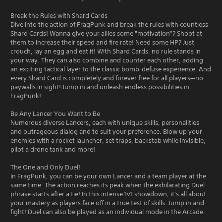
Break the Rules with Shard Cards
Dive into the action of FragPunk and break the rules with countless
Shard Cards! Wanna give your allies some "motivation"? Shoot at
them to increase their speed and fire rate! Need some HP? Just
crouch, lay an egg and eat it! With Shard Cards, no rule stands in
your way. They can also combine and counter each other, adding
an exciting tactical layer to the classic bomb-defuse experience. And
every Shard Card is completely and forever free for all players—no
paywalls in sight! Jump in and unleash endless possibilities in
FragPunk!
Be Any Lancer You Want to Be
Numerous diverse Lancers, each with unique skills, personalities
and outrageous dialog and to suit your preference. Blow up your
enemies with a rocket launcher, set traps, backstab while invisible,
pilot a drone tank and more!
The One and Only Duel!
In FragPunk, you can be your own Lancer and a team player at the
same time. The action reaches its peak when the exhilarating Duel
phrase starts after a tie! In this intense 1v1 showdown, it's all about
your mastery as players face off in a true test of skills. Jump in and
fight! Duel can also be played as an individual mode in the Arcade.