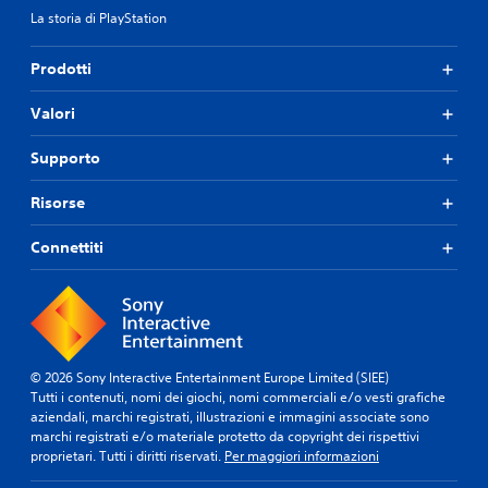
o
La storia di PlayStation
p
p
u
Prodotti
r
e
Valori
i
c
Supporto
o
l
o
Risorse
r
i
Connettiti
p
i
ù
i
m
p
o
© 2026 Sony Interactive Entertainment Europe Limited (SIEE)
r
Tutti i contenuti, nomi dei giochi, nomi commerciali e/o vesti grafiche
t
aziendali, marchi registrati, illustrazioni e immagini associate sono
a
marchi registrati e/o materiale protetto da copyright dei rispettivi
n
proprietari. Tutti i diritti riservati.
Per maggiori informazioni
t