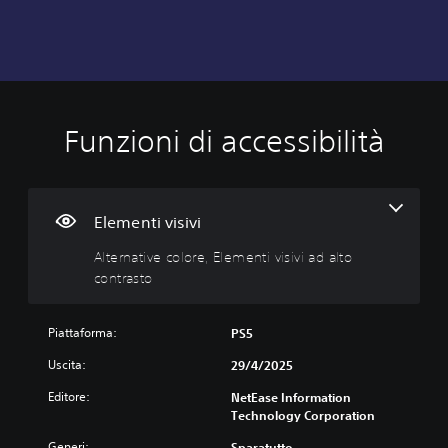
Funzioni di accessibilità
A
l
t
e
r
Elementi visivi
n
Alternative colore, Elementi visivi ad alto
a
contrasto
t
i
v
Piattaforma:
PS5
e
c
Uscita:
29/4/2025
o
Editore:
l
NetEase Information
Technology Corporation
o
r
Generi:
Sparatutto