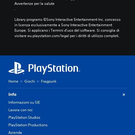
i
Avvertenze per la salute
n
.
g
u
Library programs ©Sony Interactive Entertainment Inc. concesso 
e
in licenza esclusivamente a Sony Interactive Entertainment 
r
Europe. Si applicano i Termini d'uso del software. Si consiglia di 
e
visitare eu.playstation.com/legal per i diritti di utilizzo completi.
i
c
o
l
o
r
i
p
Home
Giochi
Fragpunk
e
r
g
Info
i
Informazioni su SIE
o
c
Lavora con noi
a
PlayStation Studios
r
e
PlayStation Productions
,
Azienda