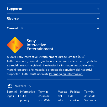
Supporto
Risorse
Connettiti
© 2026 Sony Interactive Entertainment Europe Limited (SIEE)
Tutti i contenuti, nomi dei giochi, nomi commerciali e/o vesti grafiche
aziendali, marchi registrati, illustrazioni e immagini associate sono
marchi registrati e/o materiale protetto da copyright dei rispettivi
proprietari. Tutti i diritti riservati.
Per maggiori informazioni
Svizzera
Termini
Informativa
Termini
Mappa
Politica
Termini
legali
sulla
d'uso del
del
dei
d'uso del
privacy
sito Web
sito
cookie
Software