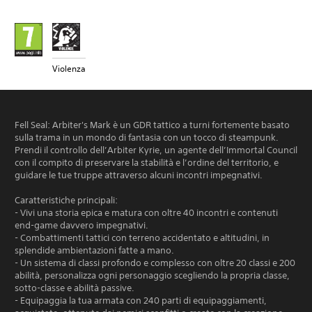
Violenza
Fell Seal: Arbiter's Mark è un GDR tattico a turni fortemente basato
sulla trama in un mondo di fantasia con un tocco di steampunk.
Prendi il controllo dell’Arbiter Kyrie, un agente dell’Immortal Council
con il compito di preservare la stabilità e l’ordine del territorio, e
guidare le tue truppe attraverso alcuni incontri impegnativi.
Caratteristiche principali:
- Vivi una storia epica e matura con oltre 40 incontri e contenuti
end-game davvero impegnativi.
- Combattimenti tattici con terreno accidentato e altitudini, in
splendide ambientazioni fatte a mano.
- Un sistema di classi profondo e complesso con oltre 20 classi e 200
abilità, personalizza ogni personaggio scegliendo la propria classe,
sotto-classe e abilità passive.
- Equipaggia la tua armata con 240 parti di equipaggiamenti,