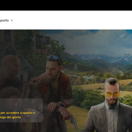
porto
zo originale di CHF 79.90
 per accedere a questo e
alogo dei giochi