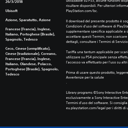
utilizzabile su PS5, alcune funzioni dis
26/3/2018
risultare disponibili. Per ulteriori inform
Ubisoft
PlayStation.com/bc.
Azione, Sparatutto, Azione
Il download del presente prodotto è sogg
Condizioni d'uso del software di PlaySta
Francese (Francia), Inglese,
supplementare specifica applicabile a qu
Italiano, Portoghese (Brasile),
accettare questi Termini, non scaricare 
Spagnolo, Tedesco
dettagli, consultare i Termini di Servizio
Ceco, Cinese (semplificato),
Tariffa una tantum applicabile per scari
Cinese (tradizionale), Coreano,
utilizzare su PS4 pincipale senza effettu
Francese (Francia), Inglese,
l'accesso va effettuato per l'uso su altr
Italiano, Olandese, Polacco,
Portoghese (Brasile), Spagnolo,
Prima di usare questo prodotto, legger
Tedesco
Avvertenze per la salute
.
Library programs ©Sony Interactive Ente
esclusivamente a Sony Interactive Enter
Termini d'uso del software. Si consiglia d
eu.playstation.com/legal per i diritti di 