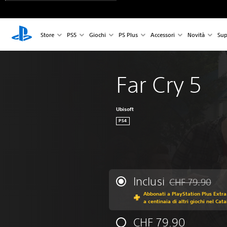
Store
PS5
Giochi
PS Plus
Accessori
Novità
Sup
Far Cry 5
Ubisoft
PS4
Inclusi
CHF 79.90
Scontato dal prez
Abbonati a PlayStation Plus Extra
a centinaia di altri giochi nel Cat
CHF 79.90