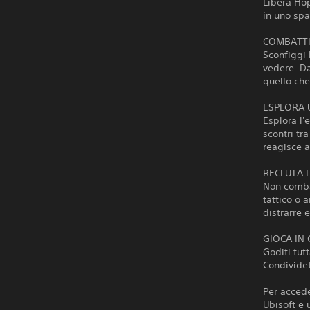
Libera Hop
in uno sp
COMBATTI
Sconfiggi 
vedere. Da
quello che
ESPLORA 
Esplora l'
scontri tra
reagisce a
RECLUTA 
Non combat
tattico o 
distrarre 
GIOCA IN
Goditi tut
Condividet
Per accede
Ubisoft e