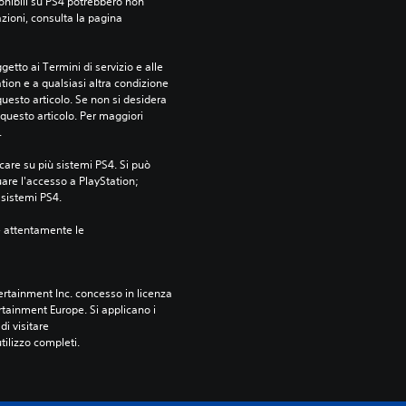
ponibili su PS4 potrebbero non 
azioni, consulta la pagina 
etto ai Termini di servizio e alle 
tion e a qualsiasi altra condizione 
esto articolo. Se non si desidera 
questo articolo. Per maggiori 
.
care su più sistemi PS4. Si può 
are l'accesso a PlayStation; 
i sistemi PS4.
e attentamente le 
rtainment Inc. concesso in licenza 
tainment Europe. Si applicano i 
i visitare 
utilizzo completi.