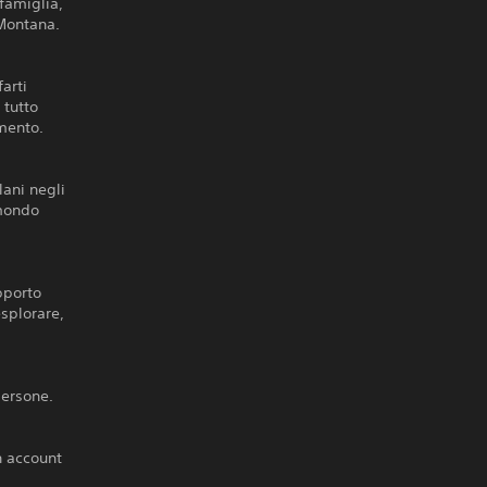
famiglia,
 Montana.
arti
 tutto
imento.
lani negli
 mondo
pporto
splorare,
persone.
n account