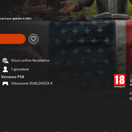
zo originale di CHF 79.90
caricare questo e altri
Gioco online facoltativo
1 giocatore
Versione PS4
Vibrazione DUALSHOCK 4
I
V