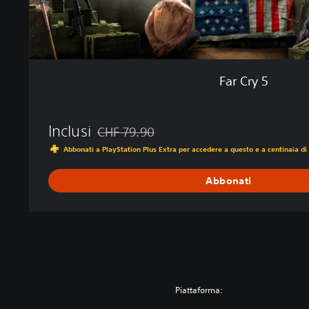
Far Cry 5
Inclusi
CHF 79.90
Scontato dal prezzo originale di CHF 79.90
Abbonati a PlayStation Plus Extra per accedere a questo e a centinaia di a
Abbonati
Piattaforma: