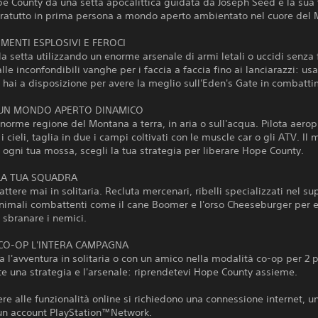
e County da una setta apocalittica guidata da Joseph Seed e la sua 
aratutto in prima persona a mondo aperto ambientato nel cuore del
MENTI ESPLOSIVI E FEROCI
la setta utilizzando un enorme arsenale di armi letali o uccidi senza f
lle inconfondibili vanghe per i faccia a faccia fino ai lanciarazzi: usa
 hai a disposizione per avere la meglio sull'Eden's Gate in combatt
UN MONDO APERTO DINAMICO
enorme regione del Montana a terra, in aria o sull'acqua. Pilota aerop
 i cieli, taglia in due i campi coltivati con le muscle car o gli ATV. Il
 ogni tua mossa, scegli la tua strategia per liberare Hope County.
LA TUA SQUADRA
tere mai in solitaria. Recluta mercenari, ribelli specializzati nel su
animali combattenti come il cane Boomer e l'orso Cheeseburger per e
e sbranare i nemici.
 CO-OP L'INTERA CAMPAGNA
ta l'avventura in solitaria o con un amico nella modalità co-op per 2 
e una strategia e l'arsenale: riprendetevi Hope County assieme.
re alle funzionalità online si richiedono una connessione internet, u
 un account PlayStation™Network.