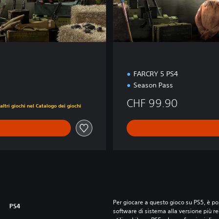
d
i
t
i
o
n
FARCRY 5 PS4
Season Pass
CHF 99.90
ltri giochi nel Catalogo dei giochi
Per giocare a questo gioco su PS5, è pos
PS4
software di sistema alla versione più r