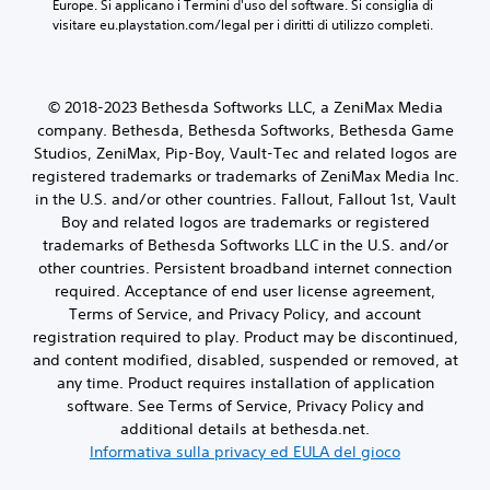
Europe. Si applicano i Termini d'uso del software. Si consiglia di 
i
s
P
r
a
visitare eu.playstation.com/legal per i diritti di utilizzo completi.
b
t
u
e
l
r
a
o
i
a
r
i
P
m
z
e
i
u
p
i
l
n
© 2018-2023 Bethesda Softworks LLC, a ZeniMax Media
o
o
o
'
v
i
company. Bethesda, Bethesda Softworks, Bethesda Game
s
n
u
i
r
t
Studios, ZeniMax, Pip-Boy, Vault-Tec and related logos are
e
s
a
i
a
registered trademarks or trademarks of ZeniMax Media Inc.
d
c
r
v
t
in the U.S. and/or other countries. Fallout, Fallout 1st, Vault
e
i
e
e
o
Boy and related logos are trademarks or registered
l
t
e
d
o
c
a
r
trademarks of Bethesda Softworks LLC in the U.S. and/or
e
p
o
a
i
r
other countries. Persistent broadband internet connection
p
n
u
c
e
u
required. Acceptance of end user license agreement,
t
d
e
i
r
Terms of Service, and Privacy Policy, and account
r
i
v
t
e
registration required to play. Product may be discontinued,
o
o
e
u
p
and content modified, disabled, suspended or removed, at
l
i
r
t
u
l
n
e
any time. Product requires installation of application
o
o
e
m
p
r
software. See Terms of Service, Privacy Policy and
i
r
o
a
i
u
additional details at bethesda.net.
.
d
r
a
s
Informativa sulla privacy ed EULA del gioco
o
o
l
a
c
l
d
r