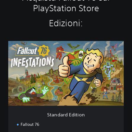
PlayStation Store
Edizioni:
S
t
a
n
d
a
r
d
E
d
i
t
i
Standard Edition
o
n
Fallout 76