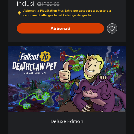
Inclusi
CHF 39.90
Scontato dal prezzo originale di CHF 39.90
Abbonati a PlayStation Plus Extra per accedere a questo e a
centinaia di altri giochi nel Catalogo dei giochi
Abbonati
D
e
l
u
x
e
E
d
i
t
i
o
n
Deluxe Edition