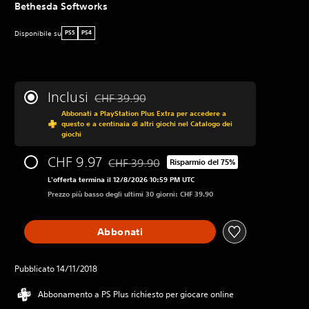
Bethesda Softworks
Disponibile su
PS5
PS4
Inclusi
CHF 39.90
Scontato dal prezzo originale di CHF 39.90
Abbonati a PlayStation Plus Extra per accedere a
questo e a centinaia di altri giochi nel Catalogo dei
giochi
CHF 9.97
CHF 39.90
Risparmio del 75%
Scontato dal prezzo originale di CHF 39.90
L'offerta termina il 12/8/2026 10:59 PM UTC
Prezzo più basso degli ultimi 30 giorni: CHF 39.90
Abbonati
Pubblicato 14/11/2018
Abbonamento a PS Plus richiesto per giocare online