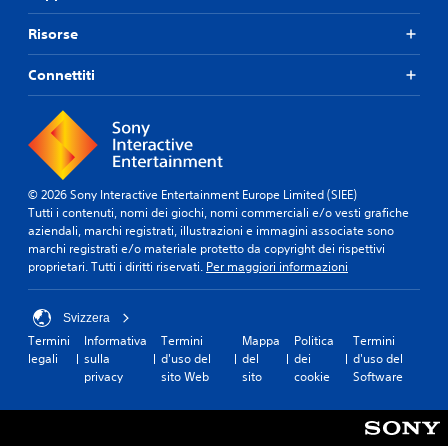
l
p
a
i
a
e
l
Risorse
d
n
r
s
a
t
c
i
t
Connettiti
e
o
a
a
.
m
s
d
u
i
i
n
m
s
A
i
o
p
u
c
m
o
d
a
e
© 2026 Sony Interactive Entertainment Europe Limited (SIEE)
n
i
r
n
Tutti i contenuti, nomi dei giochi, nomi commerciali e/o vesti grafiche
i
e
o
t
aziendali, marchi registrati, illustrazioni e immagini associate sono
b
p
3
o
marchi registrati e/o materiale protetto da copyright dei rispettivi
i
i
.
D
proprietari. Tutti i diritti riservati.
Per maggiori informazioni
l
ù
i
P
f
.
u
a
Svizzera
o
c
Termini
Informativa
Termini
Mappa
Politica
Termini
i
i
S
legali
sulla
d'uso del
del
dei
d'uso del
i
l
e
privacy
sito Web
sito
cookie
Software
m
m
n
p
e
s
o
n
i
s
t