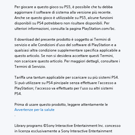
a
t
u
p
m
n
t
a
Per giocare a questo gioco su PS5, è possibile che tu debba 
d
e
e
a
e
v
aggiornare il software di sistema alla versione più recente. 
i
r
n
n
v
o
Anche se questo gioco è utilizzabile su PS5, alcune funzioni 
o
s
t
d
i
c
disponibili su PS4 potrebbero non risultare disponibili. Per 
.
o
o
o
s
e
ulteriori informazioni, consulta la pagina PlayStation.com/bc.
n
.
u
i
p
a
n
A
v
e
Il download del presente prodotto è soggetto ai Termini di 
g
l
u
P
a
r
servizio e alle Condizioni d'uso del software di PlayStation e a 
g
a
d
m
t
r
qualsiasi altra condizione supplementare specifica applicabile a 
i
y
e
e
i
questo articolo. Se non si desidera accettare questi Termini, 
o
p
o
n
.
non scaricare questo articolo. Per maggiori dettagli, consultare i 
o
m
r
u
t
Termini di Servizio.
m
i
e
t
e
n
o
a
m
C
o
Tariffa una tantum applicabile per scaricare su più sistemi PS4. 
c
l
n
o
h
t
Si può utilizzare su PS4 pincipale senza effettuare l'accesso a 
i
t
o
r
a
r
PlayStation; l'accesso va effettuato per l'uso su altri sistemi 
p
e
i
t
a
P
PS4.
a
r
a
m
u
r
l
n
i
o
t
Prima di usare questo prodotto, leggere attentamente le 
a
i
a
t
i
Avvertenze per la salute
u
p
.
t
.
e
i
t
i
i
l
m
o
v
d
Library programs ©Sony Interactive Entertainment Inc. concesso 
a
p
o
r
a
in licenza esclusivamente a Sony Interactive Entertainment 
v
o
p
i