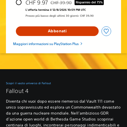
CHF 9.97
CHF 39.90
Risparmio del 75%
Scontato dal prezzo originale di CHF 39.
L'offerta termina il 12/8/2026 10:59 PM UTC
Prezzo più basso degli ultimi 30 giorni: CHF 39.90
Abbonati
Maggiori informazioni su PlayStation Plus
Scopri il vasto universo di Fallout
Fallout 4
Diventa chi vuoi dopo essere riemerso dal Vault 111 come
unico sopravvissuto ed esplora un Commonwealth devastato
da una guerra nucleare mondiale. Nell’ambizioso GDR
d’azione open world di Bethesda Game Studios scoprirai
centinaia di luoghi, incontrerai personaggi indimenticabili e