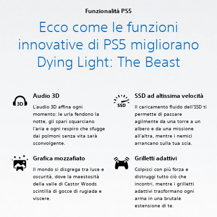
Funzionalità PS5
Ecco come le funzioni
innovative di PS5 migliorano
Dying Light: The Beast
Audio 3D
SSD ad altissima velocità
L'audio 3D affina ogni
Il caricamento fluido dell'SSD ti
momento: le urla fendono la
permette di passare
notte, gli spari squarciano
agilmente da una torre a un
l'aria e ogni respiro che sfugge
albero e da una missione
dai polmoni senza vita sarà
all'altra, mentre i nemici
sconvolgente.‎
arrancano sulla tua scia.‎
Grafica mozzafiato
Grilletti adattivi
Il mondo si disgrega tra luce e
Colpisci con più forza e
oscurità, dove la maestosità
distruggi tutto ciò che
della valle di Castor Woods
incontri, mentre i grilletti
scintilla di gocce di rugiada e
adattivi trasformano ogni
viscere.
arma in una brutale
estensione di te.‎