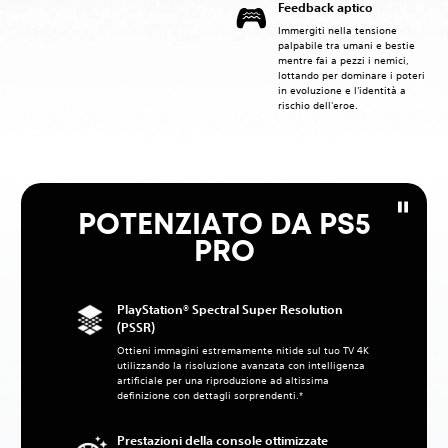
Feedback aptico
Immergiti nella tensione
palpabile tra umani e bestie
mentre fai a pezzi i nemici,
lottando per dominare i poteri
in evoluzione e l'identità a
rischio dell'eroe.‎
POTENZIATO DA PS5
PRO
PlayStation® Spectral Super Resolution
(PSSR)
Ottieni immagini estremamente nitide sul tuo TV 4K
utilizzando la risoluzione avanzata con intelligenza
artificiale per una riproduzione ad altissima
definizione con dettagli sorprendenti.*
Prestazioni della console ottimizzate