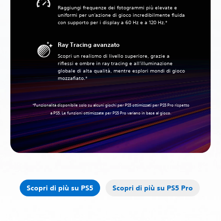
Raggiungi frequenze dei fotogrammi più elevate e
uniformi per un'azione di gioco incredibilmente fluida
con supporto per i display a 60 Hz e a 120 Hz.*
Ray Tracing avanzato
Scopri un realismo di livello superiore, grazie a
riflessi e ombre in ray tracing e all'illuminazione
globale di alta qualità, mentre esplori mondi di gioco
mozzafiato.*
‎ *Funzionalità disponibile solo su alcuni giochi per PS5 ottimizzati per PS5 Pro rispetto
a PS5. Le funzioni ottimizzate per PS5 Pro variano in base al gioco.‎
Scopri di più su PS5
Scopri di più su PS5 Pro