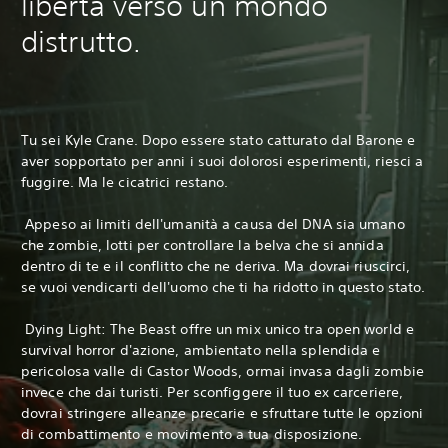
libertà verso un mondo
distrutto.
Tu sei Kyle Crane. Dopo essere stato catturato dal Barone e
aver sopportato per anni i suoi dolorosi esperimenti, riesci a
fuggire. Ma le cicatrici restano.
‎ Appeso ai limiti dell'umanità a causa del DNA sia umano
che zombie, lotti per controllare la belva che si annida
dentro di te e il conflitto che ne deriva. Ma dovrai riuscirci,
se vuoi vendicarti dell'uomo che ti ha ridotto in questo stato.
‎ Dying Light: The Beast offre un mix unico tra open world e
survival horror d'azione, ambientato nella splendida e
pericolosa valle di Castor Woods, ormai invasa dagli zombie
invece che dai turisti. Per sconfiggere il tuo ex carceriere,
dovrai stringere alleanze precarie e sfruttare tutte le opzioni
di combattimento e movimento a tua disposizione.