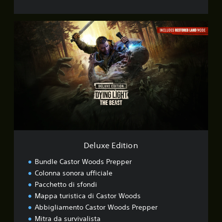
D
e
l
u
x
e
E
d
i
t
i
o
n
Deluxe Edition
Bundle Castor Woods Prepper
Colonna sonora ufficiale
Pacchetto di sfondi
Mappa turistica di Castor Woods
Abbigliamento Castor Woods Prepper
Mitra da survivalista