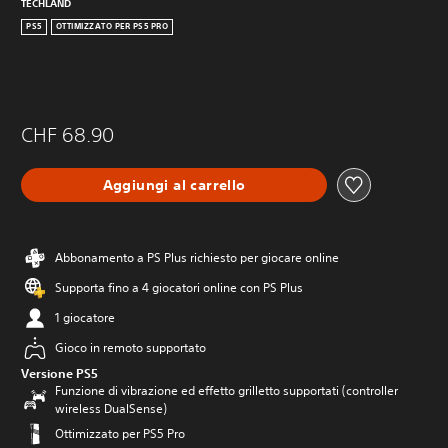
TECHLAND
PS5
OTTIMIZZATO PER PS5 PRO
CHF 68.90
Aggiungi al carrello
Abbonamento a PS Plus richiesto per giocare online
Supporta fino a 4 giocatori online con PS Plus
1 giocatore
Gioco in remoto supportato
Versione PS5
Funzione di vibrazione ed effetto grilletto supportati (controller
wireless DualSense)
Ottimizzato per PS5 Pro