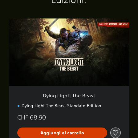
D
y
i
n
g
L
i
g
h
t
:
T
h
Dying Light: The Beast
e
B
Dying Light The Beast Standard Edition
e
a
CHF 68.90
s
t
Aggiungi al carrello