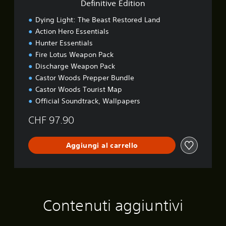
Definitive Edition
t
i
Dying Light: The Beast Restored Land
o
Action Hero Essentials
n
Hunter Essentials
Fire Lotus Weapon Pack
Discharge Weapon Pack
Castor Woods Prepper Bundle
Castor Woods Tourist Map
Official Soundtrack, Wallpapers
CHF 97.90
Aggiungi al carrello
Contenuti aggiuntivi