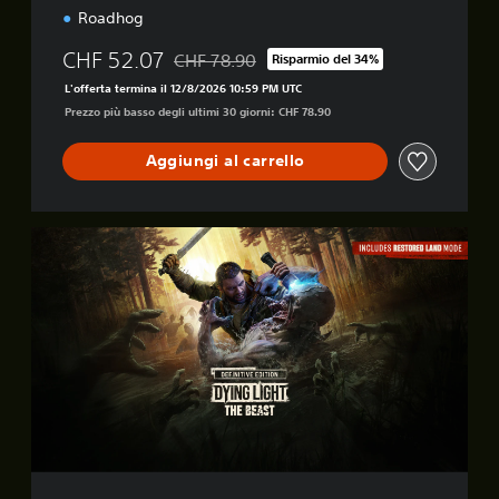
Roadhog
CHF 52.07
CHF 78.90
Risparmio del 34%
Scontato dal prezzo originale di CHF 78.90
L'offerta termina il 12/8/2026 10:59 PM UTC
Prezzo più basso degli ultimi 30 giorni: CHF 78.90
Aggiungi al carrello
D
e
f
i
n
i
t
i
v
e
E
d
i