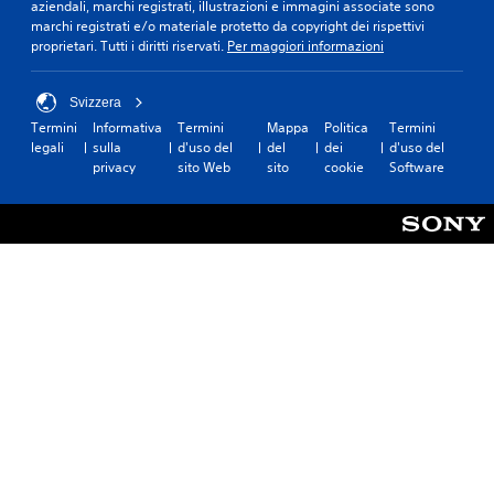
aziendali, marchi registrati, illustrazioni e immagini associate sono
marchi registrati e/o materiale protetto da copyright dei rispettivi
proprietari. Tutti i diritti riservati.
Per maggiori informazioni
Svizzera
Termini
Informativa
Termini
Mappa
Politica
Termini
legali
sulla
d'uso del
del
dei
d'uso del
privacy
sito Web
sito
cookie
Software