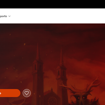
porto
o