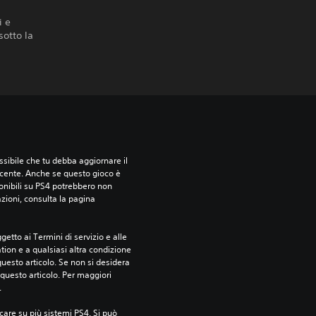
i e
sotto la
sibile che tu debba aggiornare il 
ecente. Anche se questo gioco è 
ponibili su PS4 potrebbero non 
azioni, consulta la pagina 
etto ai Termini di servizio e alle 
tion e a qualsiasi altra condizione 
esto articolo. Se non si desidera 
questo articolo. Per maggiori 
.
care su più sistemi PS4. Si può 