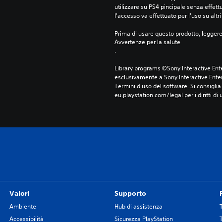
utilizzare su PS4 pincipale senza effettu
l'accesso va effettuato per l'uso su altr
Prima di usare questo prodotto, legger
Avvertenze per la salute
.
Library programs ©Sony Interactive Ente
esclusivamente a Sony Interactive Enter
Termini d'uso del software. Si consiglia d
eu.playstation.com/legal per i diritti di 
Valori
Supporto
Ambiente
Hub di assistenza
Accessibilità
Sicurezza PlayStation