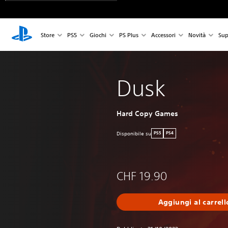
Store
PS5
Giochi
PS Plus
Accessori
Novità
Sup
Dusk
Hard Copy Games
Disponibile su
PS5
PS4
CHF 19.90
Aggiungi al carrell