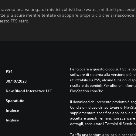
traverso una valanga di mistici cultisti backwater, militanti possedut
rze più scure mentre tentate di scoprire proprio ciò che si nasconde 
uesto FPS retro.
Per giocare a questo gioco su PS5, è pos
PS4
software di sistema alla versione più r
utilizzabile su PS5, alcune funzioni dis
30/10/2023
risultare disponibili. Per ulteriori inform
New Blood Interactive LLC
PlayStation.com/bc.
Sparatutto
Il download del presente prodotto è sogg
Condizioni d'uso del software di PlaySta
Inglese
supplementare specifica applicabile a qu
accettare questi Termini, non scaricare 
Inglese
dettagli, consultare i Termini di Servizio
Tariffa una tantum applicabile per scari