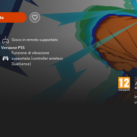
ta
Gioco in remoto supportato
Versione PS5
Funzione di vibrazione
supportata (controller wireless
DualSense)
I
i