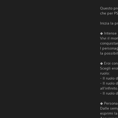
Questo pro
che per PS
Inizia la 
◆ Intense 
Vivi il mo
conquistan
I personag
la possibi
◆ Eroi con
Scegli ero
ruolo:
- Il ruolo
- Il ruolo
all'infinito
- Il ruolo 
◆ Persona
Dalle semp
esprimi la