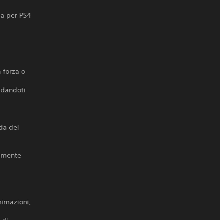
ia per PS4
 forza o
, dandoti
nda del
almente
nimazioni,