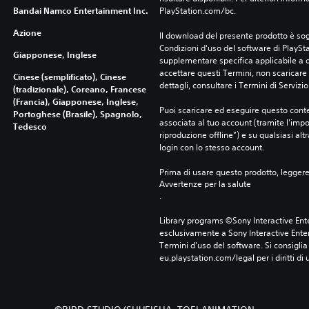
Bandai Namco Entertainment Inc.
PlayStation.com/bc.
Azione
Il download del presente prodotto è sogg
Condizioni d'uso del software di PlaySta
Giapponese, Inglese
supplementare specifica applicabile a qu
accettare questi Termini, non scaricare 
Cinese (semplificato), Cinese
dettagli, consultare i Termini di Servizio
(tradizionale), Coreano, Francese
(Francia), Giapponese, Inglese,
Puoi scaricare ed eseguire questo conte
Portoghese (Brasile), Spagnolo,
associata al tuo account (tramite l'imp
Tedesco
riproduzione offline”) e su qualsiasi alt
login con lo stesso account.
Prima di usare questo prodotto, legger
Avvertenze per la salute
.
Library programs ©Sony Interactive Ente
esclusivamente a Sony Interactive Enter
Termini d'uso del software. Si consiglia d
eu.playstation.com/legal per i diritti di 