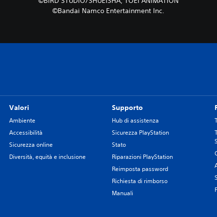
©BIRD STUDIO/SHUEISHA, TOEI ANIMATION
©Bandai Namco Entertainment Inc.
Valori
Supporto
Ambiente
Hub di assistenza
Accessibilità
Sicurezza PlayStation
Sicurezza online
Stato
Diversità, equità e inclusione
Riparazioni PlayStation
Reimposta password
Richiesta di rimborso
Manuali