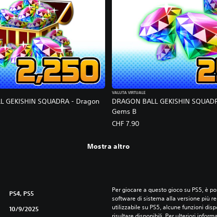
VALUTA VIRTUALE
 GEKISHIN SQUADRA - Dragon
DRAGON BALL GEKISHIN SQUADR
Gems B
CHF 7.90
Mostra altro
Per giocare a questo gioco su PS5, è pos
PS4, PS5
software di sistema alla versione più r
utilizzabile su PS5, alcune funzioni dis
10/9/2025
risultare disponibili. Per ulteriori inform