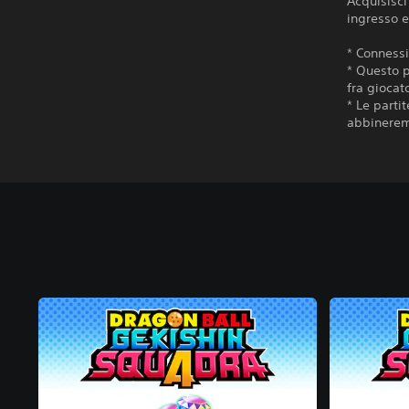
Acquisisc
ingresso e
* Connessi
* Questo p
fra giocato
* Le parti
abbineremo