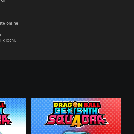
 di
ite online
i
i giochi.