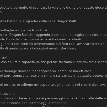
dotto ti permette di scaricare la versione digitale di questo gioco s
5.
prima battaglia a squadre della serie Dragon Ball!
battaglie a squadre 4 contro 4
ndo di Dragon Ball distruggendo il campo di battaglia solo con la tua
do l'obiettivo nemico insieme ai tuoi amici e alleati.
gi eroici che controlli diventeranno più forti con l'avanzare dei turni
lità di annientare sia i giocatori nemici che i boss.
 ruoli
i con abilità e capacità uniche perché facciano il loro dovere a seco
 del damage dealer super aggressivo, semplice ma efficace.
 del tank, sempre tenace, che rimane sul campo di battaglia potenzi
.
del tecnico, eccellente nel supporto agli alleati o nel creare diversivi.
lizzazione
lici modifiche estetiche dei personaggi con le skin a quelle delle a
 tua passione per i personaggi a modo tuo.