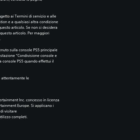
etto ai Termini di servizio e alle 
tion e a qualsiasi altra condizione 
esto articolo. Se non si desidera 
questo articolo. Per maggiori 
.
nuto sulla console PS5 principale 
ostazione “Condivisione console e 
ra console PS5 quando effettui il 
e attentamente le 
rtainment Inc. concesso in licenza 
tainment Europe. Si applicano i 
i visitare 
utilizzo completi.