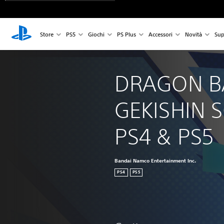
Store
PS5
Giochi
PS Plus
Accessori
Novità
Sup
DRAGON B
GEKISHIN 
PS4 & PS5
Bandai Namco Entertainment Inc.
PS4
PS5