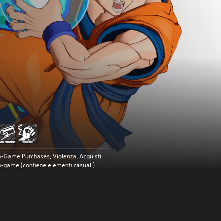
n-Game Purchases, Violenza, Acquisti
n-game (contiene elementi casuali)