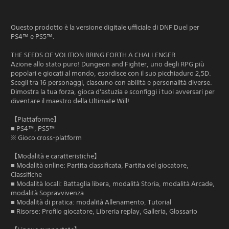
Questo prodotto è la versione digitale ufficiale di DNF Duel per
PS4™ e PS5™.
THE SEEDS OF VOLITION BRING FORTH A CHALLENGER
Azione allo stato puro! Dungeon and Fighter, uno degli RPG più
popolari e giocati al mondo, esordisce con il suo picchiaduro 2,5D.
Scegli tra 16 personaggi, ciascuno con abilità e personalità diverse.
Dimostra la tua forza, gioca d'astuzia e sconfiggi i tuoi avversari per
diventare il maestro della Ultimate Will!
【Piattaforme】
■ PS4™, PS5™
※ Gioco cross-platform
【Modalità e caratteristiche】
■ Modalità online: Partita classificata, Partita del giocatore,
Classifiche
■ Modalità locali: Battaglia libera, modalità Storia, modalità Arcade,
modalità Sopravvivenza
■ Modalità di pratica: modalità Allenamento, Tutorial
■ Risorse: Profilo giocatore, Libreria replay, Galleria, Glossario