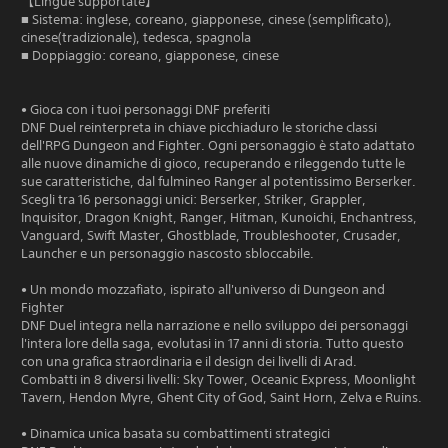
【Lingue supportate】
■ Sistema: inglese, coreano, giapponese, cinese (semplificato),
cinese(tradizionale), tedesca, spagnola
■ Doppiaggio: coreano, giapponese, cinese
• Gioca con i tuoi personaggi DNF preferiti
DNF Duel reinterpreta in chiave picchiaduro le storiche classi
dell'RPG Dungeon and Fighter. Ogni personaggio è stato adattato
alle nuove dinamiche di gioco, recuperando e rileggendo tutte le
sue caratteristiche, dal fulmineo Ranger al potentissimo Berserker.
Scegli tra 16 personaggi unici: Berserker, Striker, Grappler,
Inquisitor, Dragon Knight, Ranger, Hitman, Kunoichi, Enchantress,
Vanguard, Swift Master, Ghostblade, Troubleshooter, Crusader,
Launcher e un personaggio nascosto sbloccabile.
• Un mondo mozzafiato, ispirato all'universo di Dungeon and
Fighter
DNF Duel integra nella narrazione e nello sviluppo dei personaggi
l'intera lore della saga, evolutasi in 17 anni di storia. Tutto questo
con una grafica straordinaria e il design dei livelli di Arad.
Combatti in 8 diversi livelli: Sky Tower, Oceanic Express, Moonlight
Tavern, Hendon Myre, Ghent City of God, Saint Horn, Zelva e Ruins.
• Dinamica unica basata su combattimenti strategici