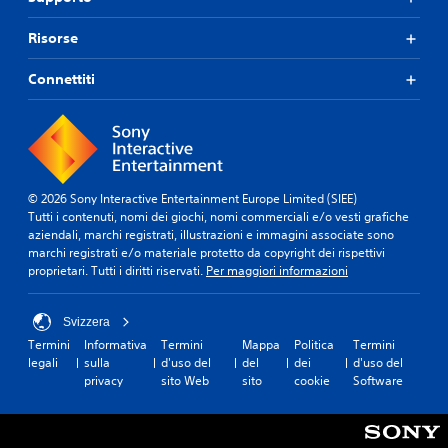
Risorse
Connettiti
© 2026 Sony Interactive Entertainment Europe Limited (SIEE)
Tutti i contenuti, nomi dei giochi, nomi commerciali e/o vesti grafiche
aziendali, marchi registrati, illustrazioni e immagini associate sono
marchi registrati e/o materiale protetto da copyright dei rispettivi
proprietari. Tutti i diritti riservati.
Per maggiori informazioni
Svizzera
Termini
Informativa
Termini
Mappa
Politica
Termini
legali
sulla
d'uso del
del
dei
d'uso del
privacy
sito Web
sito
cookie
Software