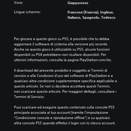
Voce:
Giapponese
Lingue schermo:
Francese (Francia), Inglese,
Italiano, Spagnolo, Tedesco
Per giocare a questo gioco su PS5, è possibile che tu debba 
aggiornare il software di sistema alla versione più recente. 
Anche se questo gioco è utilizzabile su PS5, alcune funzioni 
disponibili su PS4 potrebbero non risultare disponibili. Per 
ulteriori informazioni, consulta la pagina PlayStation.com/bc.
Il download del presente prodotto è soggetto ai Termini di 
servizio e alle Condizioni d'uso del software di PlayStation e a 
qualsiasi altra condizione supplementare specifica applicabile a 
questo articolo. Se non si desidera accettare questi Termini, 
non scaricare questo articolo. Per maggiori dettagli, consultare i 
Termini di Servizio.
Puoi scaricare ed eseguire questo contenuto sulla console PS5 
principale associata al tuo account (tramite l'impostazione 
“Condivisione console e riproduzione offline”) e su qualsiasi 
altra console PS5 quando effettui il login con lo stesso account.