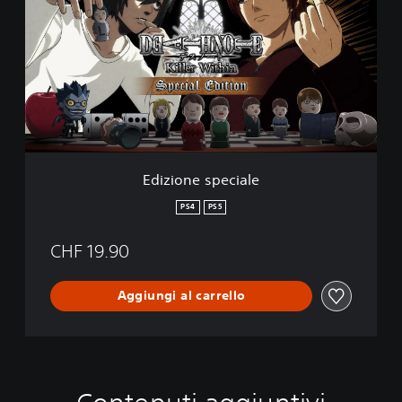
z
i
o
n
e
s
p
e
c
i
Edizione speciale
a
l
PS4
PS5
e
CHF 19.90
Aggiungi al carrello