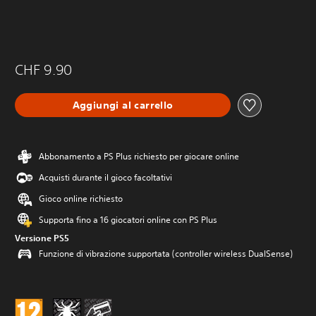
CHF 9.90
Aggiungi al carrello
Abbonamento a PS Plus richiesto per giocare online
Acquisti durante il gioco facoltativi
Gioco online richiesto
Supporta fino a 16 giocatori online con PS Plus
Versione PS5
Funzione di vibrazione supportata (controller wireless DualSense)