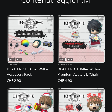
Contenuti aggiuntivi
PS5
PS4
PS5
PS4
ELEMENTO
PERSONAGGIO
DEATH NOTE Killer Within -
DEATH NOTE Killer Within -
Accessory Pack
Premium Avatar: L (Chair)
CHF 2.90
CHF 4.90