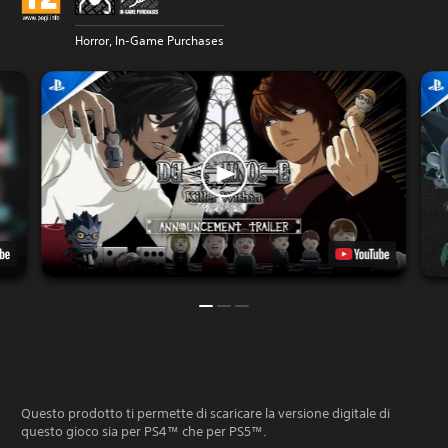
Horror, In-Game Purchases
Questo prodotto ti permette di scaricare la versione digitale di
questo gioco sia per PS4™ che per PS5™.