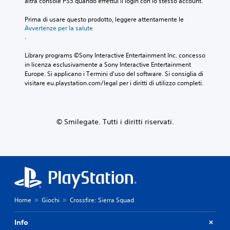
altra console PS5 quando effettui il login con lo stesso account.
Prima di usare questo prodotto, leggere attentamente le 
Avvertenze per la salute
.
Library programs ©Sony Interactive Entertainment Inc. concesso 
in licenza esclusivamente a Sony Interactive Entertainment 
Europe. Si applicano i Termini d'uso del software. Si consiglia di 
visitare eu.playstation.com/legal per i diritti di utilizzo completi.
© Smilegate. Tutti i diritti riservati.
Home
Giochi
Crossfire: Sierra Squad
Info