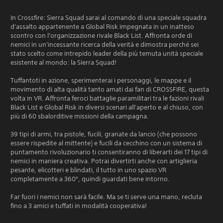
In Crossfire: Sierra Squad sarai al comando di una speciale squadra
d'assalto appartenente a Global Risk impegnata in un inatteso
scontro con l'organizzazione rivale Black List. Affronta orde di
nemici in un'incessante ricerca della verità e dimostra perché sei
stato scelto come intrepido leader della più temuta unità speciale
esistente al mondo: la Sierra Squad!
Tuffantoti in azione, sperimenterai i personaggi, le mappe e il
movimento di alta qualità tanto amati dai fan di CROSSFIRE, questa
volta in VR. Affronta feroci battaglie paramilitari tra le fazioni rivali
Black List e Global Risk in diversi scenari all'aperto e al chiuso, con
più di 60 sbalorditive missioni della campagna.
39 tipi di armi, tra pistole, fucili, granate da lancio (che possono
essere rispedite al mittente) e fucili da cecchino con un sistema di
puntamento rivoluzionario ti consentiranno di liberarti dei 17 tipi di
nemici in maniera creativa. Potrai divertirti anche con artiglieria
pesante, elicotteri e blindati, il tutto in uno spazio VR
completamente a 360°, quindi guardati bene intorno.
Far fuori i nemici non sarà facile. Ma se ti serve una mano, recluta
fino a 3 amici e tuffati in modalità cooperativa!