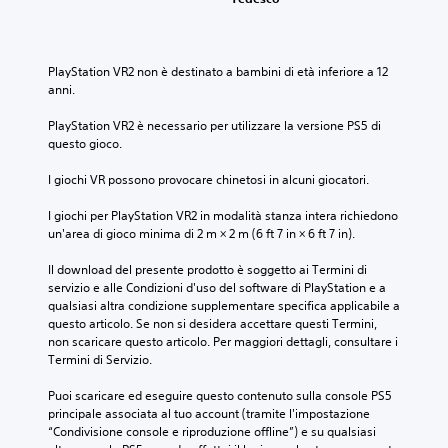
PlayStation VR2 non è destinato a bambini di età inferiore a 12 
anni.
PlayStation VR2 è necessario per utilizzare la versione PS5 di 
questo gioco.
I giochi VR possono provocare chinetosi in alcuni giocatori.
I giochi per PlayStation VR2 in modalità stanza intera richiedono 
un'area di gioco minima di 2 m × 2 m (6 ft 7 in × 6 ft 7 in).
Il download del presente prodotto è soggetto ai Termini di 
servizio e alle Condizioni d'uso del software di PlayStation e a 
qualsiasi altra condizione supplementare specifica applicabile a 
questo articolo. Se non si desidera accettare questi Termini, 
non scaricare questo articolo. Per maggiori dettagli, consultare i 
Termini di Servizio.
Puoi scaricare ed eseguire questo contenuto sulla console PS5 
principale associata al tuo account (tramite l'impostazione 
“Condivisione console e riproduzione offline”) e su qualsiasi 