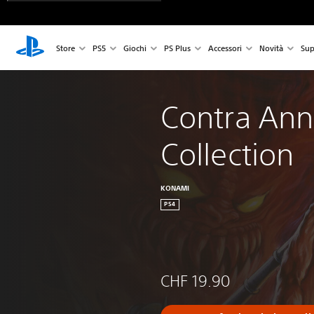
Store
PS5
Giochi
PS Plus
Accessori
Novità
Sup
Contra Ann
Collection
KONAMI
PS4
CHF 19.90