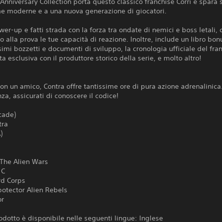
 Anniversary Collection porta questo classico franchise Corri e spara 
me moderne e a una nuova generazione di giocatori.
wer-up e fatti strada con la forza tra ondate di nemici e boss letali, 
 alla prova le tue capacità di reazione. Inoltre, include un libro bon
simi bozzetti e documenti di sviluppo, la cronologia ufficiale del fra
ta esclusiva con il produttore storico della serie, e molto altro!
con un amico, Contra offre tantissime ore di pura azione adrenalinica.
a, assicurati di conoscere il codice!
cade)
tra
)
: The Alien Wars
 C
rd Corps
botector Alien Rebels
or
dotto è disponibile nelle seguenti lingue: Inglese