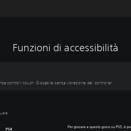
Funzioni di accessibilità
za controlli touch, Giocabile senza vibrazione del controller
uale
Per giocare a questo gioco su PS5, è pos
PS4