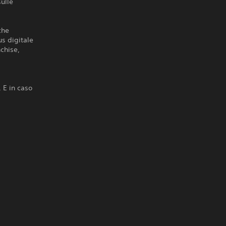
sulle
che
us digitale
nchise,
 E in caso