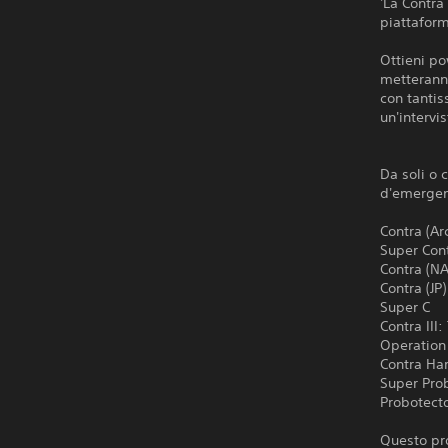
'La Contra
piattafor
Ottieni po
metteranno
con tantis
un'intervis
Da soli o 
d'emergenz
Contra (Ar
Super Con
Contra (NA
Contra (JP)
Super C
Contra III
Operation
Contra Ha
Super Pro
Probotect
Questo pro