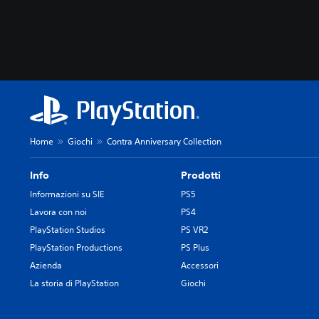
l
P
l
u
i
o
d
i
i
g
g
i
i
o
o
c
c
a
o
r
i
Home
Giochi
Contra Anniversary Collection
e
n
s
q
e
Info
Prodotti
u
n
a
Informazioni su SIE
PS5
z
l
Lavora con noi
PS4
a
s
d
PlayStation Studios
PS VR2
i
o
a
PlayStation Productions
PS Plus
v
s
Azienda
Accessori
e
i
r
La storia di PlayStation
Giochi
m
u
o
t
m