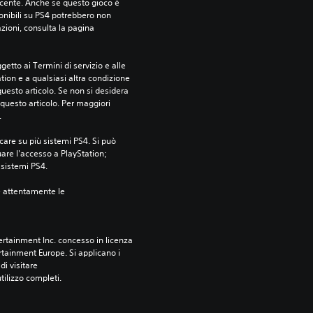
ecente. Anche se questo gioco è 
ponibili su PS4 potrebbero non 
azioni, consulta la pagina 
etto ai Termini di servizio e alle 
tion e a qualsiasi altra condizione 
esto articolo. Se non si desidera 
questo articolo. Per maggiori 
.
care su più sistemi PS4. Si può 
are l'accesso a PlayStation; 
i sistemi PS4.
e attentamente le 
rtainment Inc. concesso in licenza 
tainment Europe. Si applicano i 
i visitare 
utilizzo completi.