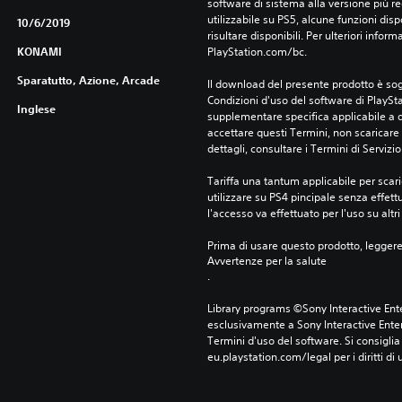
software di sistema alla versione più r
utilizzabile su PS5, alcune funzioni dis
10/6/2019
risultare disponibili. Per ulteriori inform
KONAMI
PlayStation.com/bc.
Sparatutto, Azione, Arcade
Il download del presente prodotto è sogg
Condizioni d'uso del software di PlaySta
Inglese
supplementare specifica applicabile a qu
accettare questi Termini, non scaricare 
dettagli, consultare i Termini di Servizio
Tariffa una tantum applicabile per scari
utilizzare su PS4 pincipale senza effettu
l'accesso va effettuato per l'uso su altr
Prima di usare questo prodotto, legger
Avvertenze per la salute
.
Library programs ©Sony Interactive Ente
esclusivamente a Sony Interactive Enter
Termini d'uso del software. Si consiglia d
eu.playstation.com/legal per i diritti di 