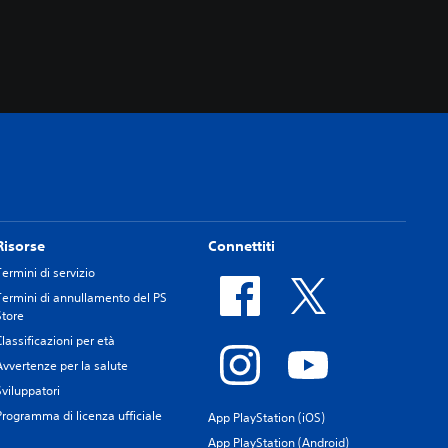
Risorse
Connettiti
Termini di servizio
Termini di annullamento del PS
Store
Classificazioni per età
Avvertenze per la salute
Sviluppatori
Programma di licenza ufficiale
App PlayStation (iOS)
App PlayStation (Android)