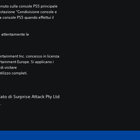
nuto sulla console PS5 principale 
ostazione “Condivisione console e 
ra console PS5 quando effettui il 
e attentamente le 
rtainment Inc. concesso in licenza 
tainment Europe. Si applicano i 
i visitare 
utilizzo completi.
ato di Surprise Attack Pty Ltd
.