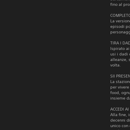
fino al pr
COMPLETO
La version
episodi p
personaggi
TIRA I DA
Ispirato a
usi i dadi
alleanze, 
volta.
SII PRESE
La stazion
per vivere 
food, ognu
insieme da
ACCEDI AI
Alla fine,
decenni di
unico con c