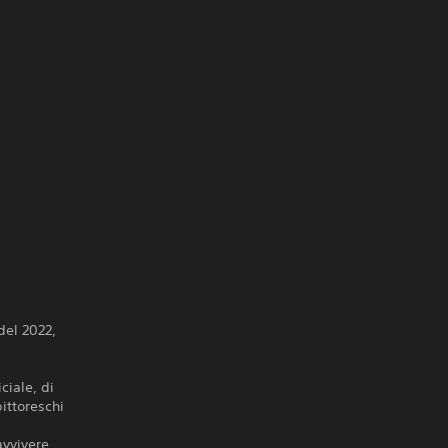
del 2022,
ciale, di
pittoreschi
avvivere