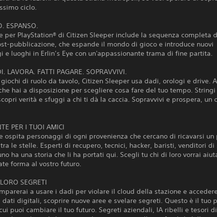
ossimo ciclo.
. ESPANSO.
e per PlayStation® di Citizen Sleeper include la sequenza completa d
ost-pubblicazione, che espande il mondo di gioco e introduce nuovi
 e luoghi in Erlin’s Eye con un'appassionante trama di fine partita.
DI. LAVORA. FATTI PAGARE. SOPRAVVIVI.
i giochi di ruolo da tavolo, Citizen Sleeper usa dadi, orologi e drive. A
 che hai a disposizione per scegliere cosa fare del tuo tempo. Stringi
scopri verità e sfuggi a chi ti dà la caccia. Sopravvivi e prospera, un c
NTE PER I TUOI AMICI
e ospita personaggi di ogni provenienza che cercano di ricavarsi un 
tra le stelle. Esperti di recupero, tecnici, hacker, baristi, venditori di
no ha una storia che li ha portati qui. Scegli tu chi di loro vorrai aiut
te forma al vostro futuro.
 LORO SEGRETI
 imparerai a usare i dadi per violare il cloud della stazione e acceder
 dati digitali, scoprire nuove aree e svelare segreti. Questo è il tuo 
ui puoi cambiare il tuo futuro. Segreti aziendali, IA ribelli e tesori di