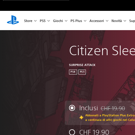
Store
PS5
Giochi
PS Plus
Accessori
Novità
Sup
Citizen Sle
SURPRISE ATTACK
PS4
PS5
Inclusi
CHF 19.90
Scontato dal prez
Abbonati a PlayStation Plus Extra
a centinaia di altri giochi nel Cat
CHF 19.90