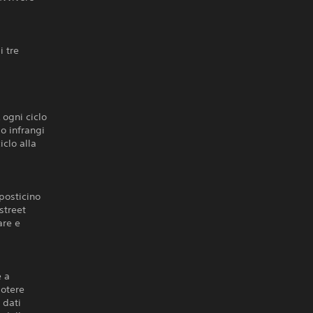
i tre
 ogni ciclo
 o infrangi
iclo alla
posticino
 street
are e
e a
potere
 dati