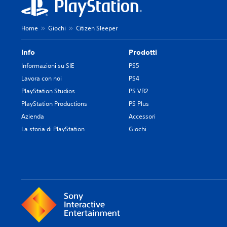
l
s
o
t
r
a
Home
Giochi
Citizen Sleeper
i
r
p
t
e
Info
Prodotti
i
r
t
Informazioni su SIE
PS5
g
r
i
Lavora con noi
PS4
a
o
PlayStation Studios
PS VR2
i
c
m
PlayStation Productions
PS Plus
a
e
Azienda
Accessori
r
n
e
La storia di PlayStation
Giochi
u
,
s
o
e
p
n
p
z
u
a
r
t
e
e
i
n
c
e
o