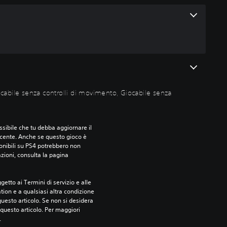
iocabile senza controlli di movimento, Giocabile senza
sibile che tu debba aggiornare il 
ecente. Anche se questo gioco è 
ponibili su PS4 potrebbero non 
azioni, consulta la pagina 
etto ai Termini di servizio e alle 
tion e a qualsiasi altra condizione 
esto articolo. Se non si desidera 
questo articolo. Per maggiori 
.