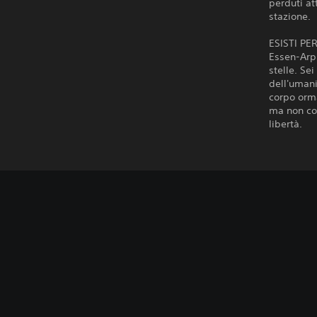
perduti at
stazione.
ESISTI PE
Essen-Arp:
stelle. Se
dell'umani
corpo orma
ma non cos
libertà.
A
G
l
i
t
o
e
c
r
a