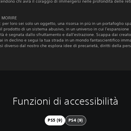
tendono chi avrà il coraggio di immergersi nelle profondità delle reti
R MORIRE
 per loro sei solo un oggetto, una risorsa in più in un portafoglio spa
i il prodotto di un sistema abusivo, in un universo in cui l'espansione
tà è segnata dallo sfruttamento e dall'estrazione. Scappa dai creato
i in declino e segui la tua strada in un mondo fantascientifico imma
ì diverso dal nostro che esplora idee di precarietà, diritti della per
Funzioni di accessibilità
PS5 (9)
PS4 (9)