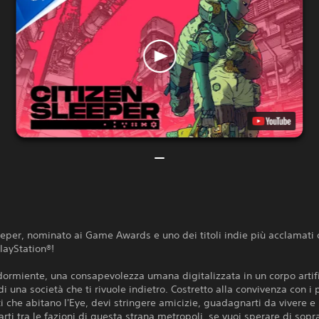
eeper, nominato ai Game Awards e uno dei titoli indie più acclamati 
PlayStation®!
dormiente, una consapevolezza umana digitalizzata in un corpo artifi
di una società che ti rivuole indietro. Costretto alla convivenza con i 
i che abitano l'Eye, devi stringere amicizie, guadagnarti da vivere e
ti tra le fazioni di questa strana metropoli, se vuoi sperare di sopr