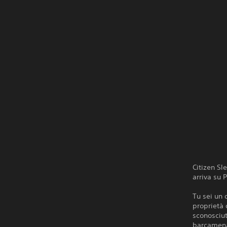
Citizen Sl
arriva su 
Tu sei un 
proprietà 
sconosciut
barcamenar