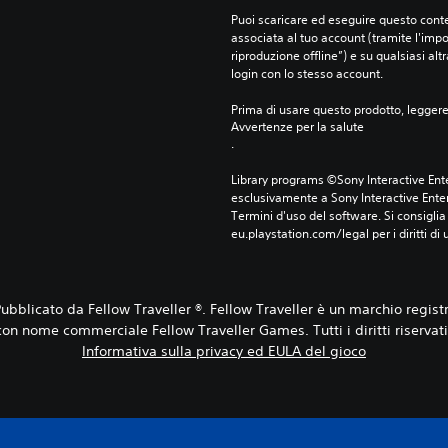
Puoi scaricare ed eseguire questo conte
associata al tuo account (tramite l'imp
riproduzione offline”) e su qualsiasi alt
login con lo stesso account.
Prima di usare questo prodotto, legger
Avvertenze per la salute
.
Library programs ©Sony Interactive Ente
esclusivamente a Sony Interactive Enter
Termini d'uso del software. Si consiglia d
eu.playstation.com/legal per i diritti di 
blicato da Fellow Traveller ®. Fellow Traveller è un marchio registr
con nome commerciale Fellow Traveller Games. Tutti i diritti riservati
Informativa sulla privacy ed EULA del gioco