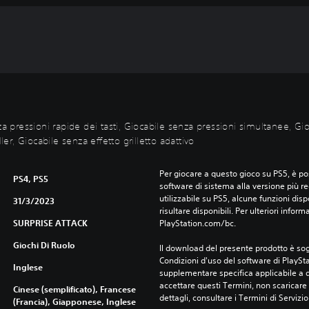
za pressioni rapide dei tasti, Giocabile senza pressioni simultanee, G
ler, Giocabile senza effetto grilletto adattivo
Per giocare a questo gioco su PS5, è pos
PS4, PS5
software di sistema alla versione più r
utilizzabile su PS5, alcune funzioni dis
31/3/2023
risultare disponibili. Per ulteriori inform
SURPRISE ATTACK
PlayStation.com/bc.
Giochi Di Ruolo
Il download del presente prodotto è sogg
Condizioni d'uso del software di PlaySta
Inglese
supplementare specifica applicabile a qu
accettare questi Termini, non scaricare 
Cinese (semplificato), Francese
dettagli, consultare i Termini di Servizio
(Francia), Giapponese, Inglese