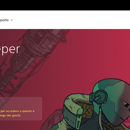
porto
eper
zo originale di CHF 19.90
 per accedere a questo e
alogo dei giochi