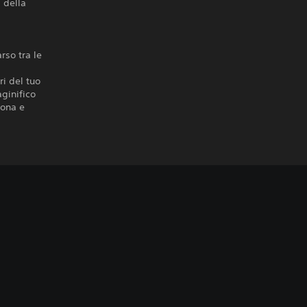
 della
rso tra le
ri del tuo
ginifico
sona e