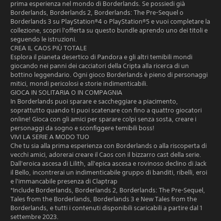
prima esperienza nel mondo di Borderlands. Se possiedi già
Borderlands, Borderlands 2, Borderlands: The Pre-Sequel o
Borderlands 3 su PlayStation®4 o PlayStation®5 e vuoi completare la
collezione, scopri l'offerta su questo bundle aprendo uno dei titoli e
seguendo le istruzioni.
CREA IL CAOS PIÙ TOTALE
Esplora il pianeta desertico di Pandora e gli altri temibili mondi
giocando nei panni dei cacciatori della Cripta alla ricerca di un
bottino leggendario. Ogni gioco Borderlands è pieno di personaggi
mitici, mondi pericolosi e storie indimenticabili.
GIOCA IN SOLITARIA O IN COMPAGNIA
In Borderlands puoi sparare e saccheggiare a piacimento,
soprattutto quando ti puoi scatenare con fino a quattro giocatori
online! Gioca con gli amici per sparare colpi senza sosta, creare i
personaggi da sogno e sconfiggere temibili boss!
VIVI LA SERIE A MODO TUO
Che tu sia alla prima esperienza con Borderlands o alla riscoperta di
vecchi amici, adorerai creare il Caos con il bizzarro cast della serie.
Dall'eroica ascesa di Lilith, all'epica ascesa e rovinoso declino di Jack
il Bello, incontrerai un indimenticabile gruppo di banditi, ribelli, eroi
e l'immancabile presenza di Claptrap
*Include Borderlands, Borderlands 2, Borderlands: The Pre-Sequel,
Tales from the Borderlands, Borderlands 3 e New Tales from the
Borderlands, e tutti i contenuti disponibili scaricabili a partire dal 1
settembre 2023.