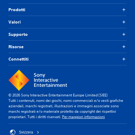
p
o
a
v
Prodotti
l
e
i
h
Valori
.
a
i
i
Supporto
n
t
Risorse
e
r
Connettiti
r
o
t
t
o
i
l
© 2026 Sony Interactive Entertainment Europe Limited (SIEE)
g
Tutti i contenuti, nomi dei giochi, nomi commerciali e/o vesti grafiche
i
aziendali, marchi registrati, illustrazioni e immagini associate sono
o
marchi registrati e/o materiale protetto da copyright dei rispettivi
c
proprietari. Tutti i diritti riservati.
Per maggiori informazioni
o
.
Svizzera