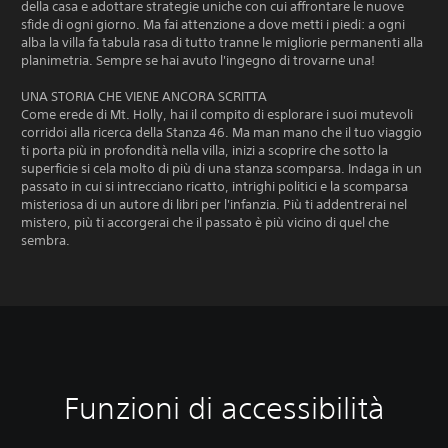
della casa e adottare strategie uniche con cui affrontare le nuove
sfide di ogni giorno. Ma fai attenzione a dove metti i piedi: a ogni
alba la villa fa tabula rasa di tutto tranne le migliorie permanenti alla
planimetria. Sempre se hai avuto l'ingegno di trovarne una!
UNA STORIA CHE VIENE ANCORA SCRITTA
Come erede di Mt. Holly, hai il compito di esplorare i suoi mutevoli
corridoi alla ricerca della Stanza 46. Ma man mano che il tuo viaggio
ti porta più in profondità nella villa, inizi a scoprire che sotto la
superficie si cela molto di più di una stanza scomparsa. Indaga in un
passato in cui si intrecciano ricatto, intrighi politici e la scomparsa
misteriosa di un autore di libri per l'infanzia. Più ti addentrerai nel
mistero, più ti accorgerai che il passato è più vicino di quel che
sembra.
Funzioni di accessibilità
C
S
S
o
o
a
n
t
l