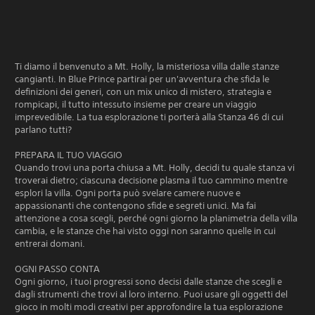
Ti diamo il benvenuto a Mt. Holly, la misteriosa villa dalle stanze
cangianti. In Blue Prince partirai per un'avventura che sfida le
definizioni dei generi, con un mix unico di mistero, strategia e
rompicapi, il tutto intessuto insieme per creare un viaggio
imprevedibile. La tua esplorazione ti porterà alla Stanza 46 di cui
parlano tutti?
PREPARA IL TUO VIAGGIO
Quando trovi una porta chiusa a Mt. Holly, decidi tu quale stanza vi
troverai dietro; ciascuna decisione plasma il tuo cammino mentre
esplori la villa. Ogni porta può svelare camere nuove e
appassionanti che contengono sfide e segreti unici. Ma fai
attenzione a cosa scegli, perché ogni giorno la planimetria della villa
cambia, e le stanze che hai visto oggi non saranno quelle in cui
entrerai domani.
OGNI PASSO CONTA
Ogni giorno, i tuoi progressi sono decisi dalle stanze che scegli e
dagli strumenti che trovi al loro interno. Puoi usare gli oggetti del
gioco in molti modi creativi per approfondire la tua esplorazione