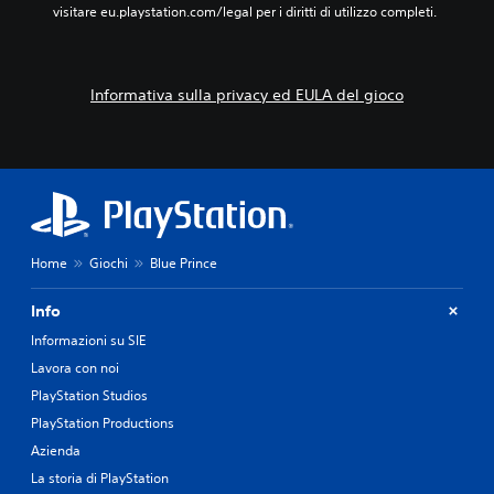
a
visitare eu.playstation.com/legal per i diritti di utilizzo completi.
s
s
l
i
t
i
n
o
p
g
r
e
o
Informativa sulla privacy ed EULA del gioco
i
r
l
a
t
i
e
o
a
i
r
u
p
n
d
e
a
i
r
r
o
s
e
.
o
e
Home
Giochi
Blue Prince
n
s
a
a
Info
g
t
g
t
Informazioni su SIE
i
a
Lavora con noi
p
m
PlayStation Studios
r
e
i
n
PlayStation Productions
n
t
Azienda
c
e
i
d
La storia di PlayStation