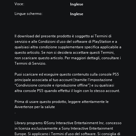
r
Voce:
Inglese
c
r
e
l
e
Lingue schermo:
Inglese
e
u
p
d
d
u
i
e
n
s
s
t
Il download del presente prodotto è soggetto ai Termini di 
a
o
i
servizio e alle Condizioni d'uso del software di PlayStation e a 
t
t
d
qualsiasi altra condizione supplementare specifica applicabile a 
t
t
i
questo articolo. Se non si desidera accettare questi Termini, 
i
o
s
non scaricare questo articolo. Per maggiori dettagli, consultare i 
v
t
a
Termini di Servizio.
a
i
l
r
t
v
Puoi scaricare ed eseguire questo contenuto sulla console PS5 
e
o
a
principale associata al tuo account (tramite l'impostazione 
i
l
t
“Condivisione console e riproduzione offline”) e su qualsiasi 
l
i
a
altra console PS5 quando effettui il login con lo stesso account.
v
s
g
o
o
g
Prima di usare questo prodotto, leggere attentamente le 
l
l
i
Avvertenze per la salute
u
o
o
.
m
p
m
e
e
a
Library programs ©Sony Interactive Entertainment Inc. concesso 
d
r
n
in licenza esclusivamente a Sony Interactive Entertainment 
e
l
u
Europe. Si applicano i Termini d'uso del software. Si consiglia di 
i
a