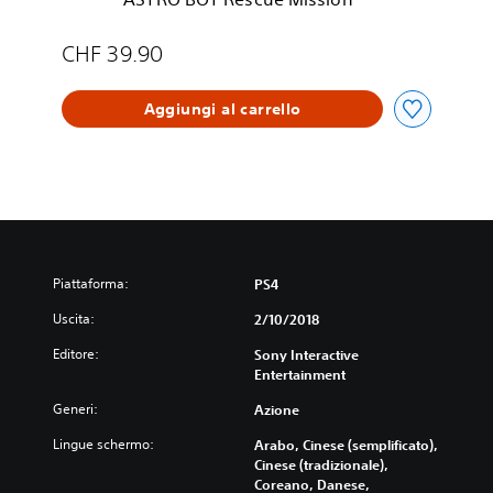
e
M
i
CHF 39.90
s
s
Aggiungi al carrello
i
o
n
™
Piattaforma:
PS4
Uscita:
2/10/2018
Editore:
Sony Interactive
Entertainment
Generi:
Azione
Lingue schermo:
Arabo, Cinese (semplificato),
Cinese (tradizionale),
Coreano, Danese,