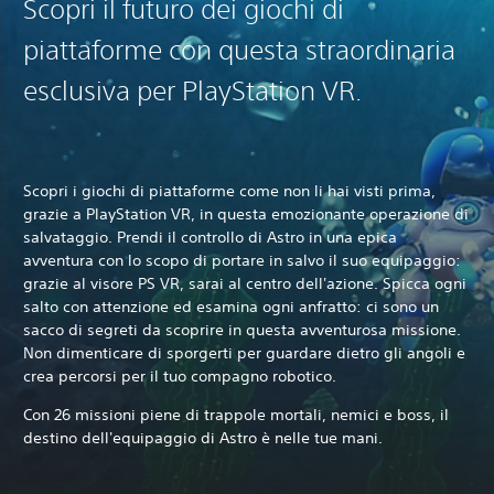
Scopri il futuro dei giochi di
piattaforme con questa straordinaria
esclusiva per PlayStation VR.‎
Scopri i giochi di piattaforme come non li hai visti prima,
grazie a PlayStation VR, in questa emozionante operazione di
salvataggio. Prendi il controllo di Astro in una epica
avventura con lo scopo di portare in salvo il suo equipaggio:
grazie al visore PS VR, sarai al centro dell'azione. Spicca ogni
salto con attenzione ed esamina ogni anfratto: ci sono un
sacco di segreti da scoprire in questa avventurosa missione.
Non dimenticare di sporgerti per guardare dietro gli angoli e
crea percorsi per il tuo compagno robotico.
Con 26 missioni piene di trappole mortali, nemici e boss, il
destino dell'equipaggio di Astro è nelle tue mani.‎
‎ ‎