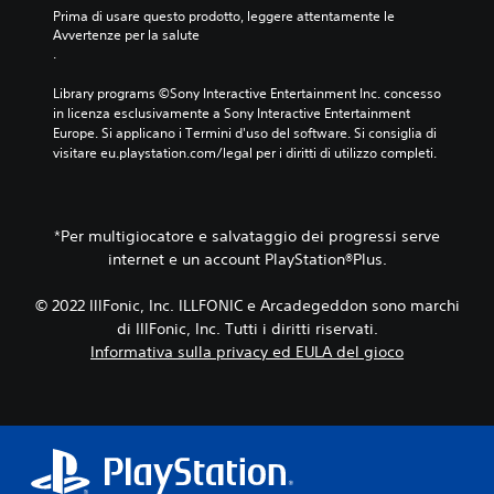
n
i
o
Prima di usare questo prodotto, leggere attentamente le 
m
s
.
g
Avvertenze per la salute
p
i
l
.
o
b
i
s
i
i
Library programs ©Sony Interactive Entertainment Inc. concesso 
t
l
n
in licenza esclusivamente a Sony Interactive Entertainment 
a
i
t
Europe. Si applicano i Termini d'uso del software. Si consiglia di 
r
t
e
visitare eu.playstation.com/legal per i diritti di utilizzo completi.
e
à
r
l
d
m
'
e
e
u
l
z
*Per multigiocatore e salvataggio dei progressi serve
s
l
z
c
internet e un account PlayStation®Plus.
e
i
i
l
(
t
e
© 2022 IllFonic, Inc. ILLFONIC e Arcadegeddon sono marchi
s
a
v
di IllFonic, Inc. Tutti i diritti riservati.
o
a
e
l
Informativa sulla privacy ed EULA del gioco
u
t
o
d
t
g
i
e
i
o
.
o
i
c
n
o
m
I
o