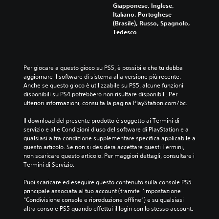
n
z
o
u
Giapponese, Inglese,
g
i
r
r
Italiano, Portoghese
o
o
i
a
(Brasile), Russo, Spagnolo,
l
n
a
n
Tedesco
i
i
e
t
a
d
i
e
u
i
p
l
d
r
e
'
Per giocare a questo gioco su PS5, è possibile che tu debba 
i
e
r
e
aggiornare il software di sistema alla versione più recente. 
o
g
s
s
Anche se questo gioco è utilizzabile su PS5, alcune funzioni 
.
o
o
p
disponibili su PS4 potrebbero non risultare disponibili. Per 
l
n
e
ulteriori informazioni, consulta la pagina PlayStation.com/bc.
a
a
r
A
z
g
i
Il download del presente prodotto è soggetto ai Termini di 
u
i
g
e
servizio e alle Condizioni d'uso del software di PlayStation e a 
d
o
i
n
qualsiasi altra condizione supplementare specifica applicabile a 
i
n
p
z
questo articolo. Se non si desidera accettare questi Termini, 
o
e
r
a
non scaricare questo articolo. Per maggiori dettagli, consultare i 
d
3
i
d
Termini di Servizio.
e
n
D
i
l
c
g
Puoi scaricare ed eseguire questo contenuto sulla console PS5 
P
l
i
i
principale associata al tuo account (tramite l'impostazione 
u
a
p
o
“Condivisione console e riproduzione offline”) e su qualsiasi 
o
s
a
c
altra console PS5 quando effettui il login con lo stesso account.
i
e
l
o
i