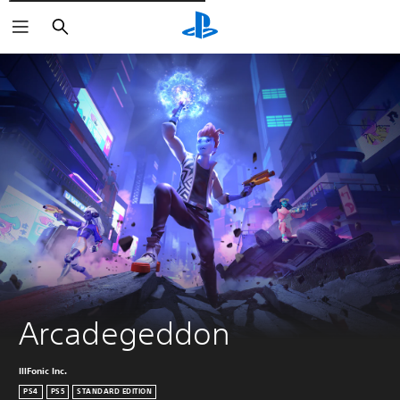
Cerca
Arcadegeddon
IllFonic Inc.
PS4
PS5
STANDARD EDITION