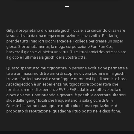
Gilly, il proprietario di una sala giochi locale, sta cercando di salvare
la sua attività da una mega corporazione senza volto. Per farlo,
prende tutti i migliori giochi arcade e li collega per creare un super
gioco. Sfortunatamente, la mega corporazione Fun Fun Co.,
hackera il gioco e vi inietta un virus. Tu e i tuoi amici dovrete salvare
il gioco e l'ultima sala giochi della vostra città.
Questo sparatutto multigiocatore in perenne evoluzione permette a
te e a un massimo di tre amici di scoprire diversi biomi e mini giochi,
trovare forzieri nascosti e sconfiggere numerosi tipi di nemici e boss.
Arcadegeddon è un'esperienza multigiocatore cooperativa che
fornisce un mix di esperienze PVE e PVP adatte a molte velocità di
gioco diverse. Continuando a giocare, è possibile accettare ulteriori
sfide dalle "gang" locali che frequentano la sala giochi di Gilly.
Queste ti faranno guadagnare molto più di una reputazione. A
proposito di reputazione, guadagna il tuo posto nelle classifiche.