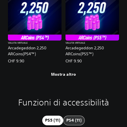
VALUTA VIRTUALE
VALUTA VIRTUALE
Arcadegeddon 2,250
Arcadegeddon 2,250
ARCoins(PS4™)
ARCoins(PS5™)
CHF 9.90
CHF 9.90
Mostra altro
Funzioni di accessibilità
C
S
S
P
o
o
e
a
n
t
n
u
t
t
s
s
PS5 (11)
PS4 (11)
r
o
i
a