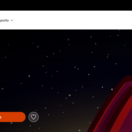
porto
o