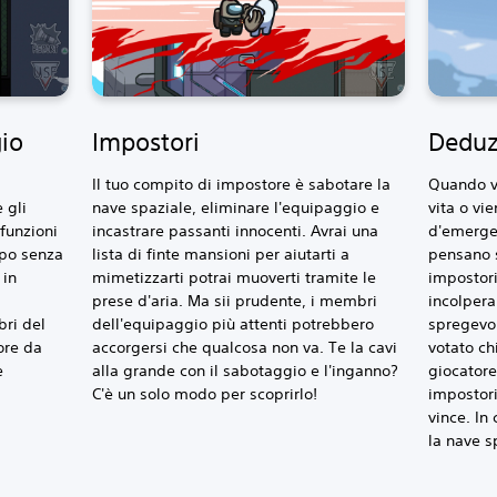
io
Impostori
Deduz
Il tuo compito di impostore è sabotare la
Quando v
 gli
nave spaziale, eliminare l'equipaggio e
vita o vi
 funzioni
incastrare passanti innocenti. Avrai una
d'emergen
rpo senza
lista di finte mansioni per aiutarti a
pensano s
 in
mimetizzarti potrai muoverti tramite le
impostori
prese d'aria. Ma sii prudente, i membri
incolperan
ri del
dell'equipaggio più attenti potrebbero
spregevol
ore da
accorgersi che qualcosa non va. Te la cavi
votato ch
e
alla grande con il sabotaggio e l'inganno?
giocatore
C'è un solo modo per scoprirlo!
impostori
vince. In 
la nave s