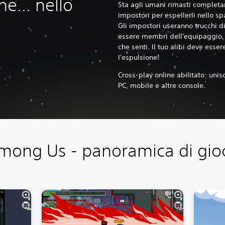
e... nello
Sta agli umani rimasti completare
impostori per espellerli nello sp
Gli impostori useranno trucchi di
essere membri dell'equipaggio, 
che senti. Il tuo alibi deve esser
l'espulsione!
Cross-play online abilitato: unisc
PC, mobile e altre console.
mong Us - panoramica di gio