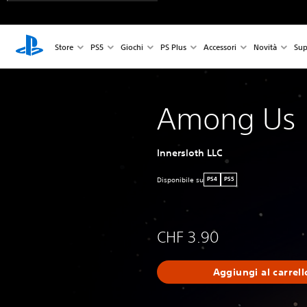
Store
PS5
Giochi
PS Plus
Accessori
Novità
Sup
Among Us
Innersloth LLC
Disponibile su
PS4
PS5
CHF 3.90
Aggiungi al carrell