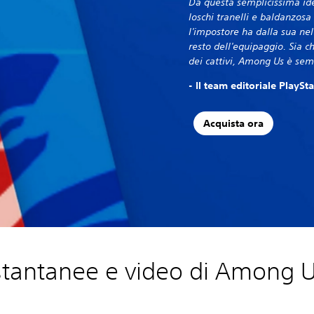
Da questa semplicissima ide
loschi tranelli e baldanzosa
l'impostore ha dalla sua nel
resto dell'equipaggio. Sia c
dei cattivi, Among Us è sem
- Il team editoriale PlayS
Acquista ora
stantanee e video di Among 