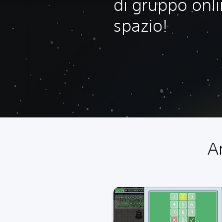
di gruppo onlin
spazio!
A