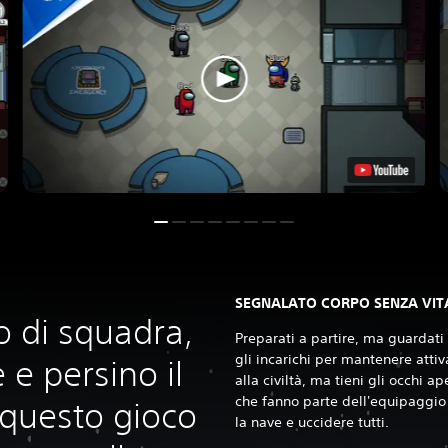
SEGNALATO CORPO SENZA VIT
ro di squadra,
Preparati a partire, ma guardati
gli incarichi per mantenere attiv
 e persino il
alla civiltà, ma tieni gli occhi ap
che fanno parte dell'equipaggio
 questo gioco
la nave e uccidere tutti.