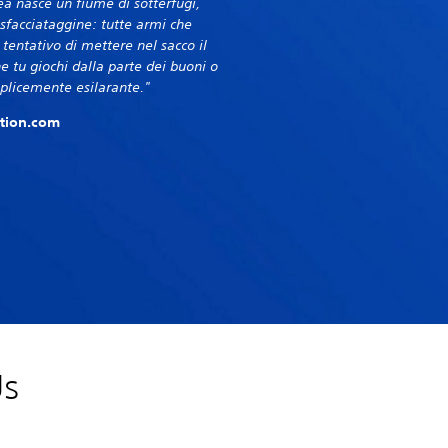
a nasce un fiume di sotterfugi,
 sfacciataggine: tutte armi che
 tentativo di mettere nel sacco il
he tu giochi dalla parte dei buoni o
plicemente esilarante."
tation.com
Us