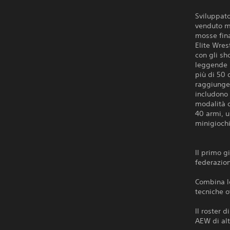
Sviluppato
venduto mi
mosse fina
Elite Wres
con gli s
leggende m
più di 50 
raggiunger
includono 
modalità d
40 armi, u
minigiochi
Il primo gi
federazion
Combina le
tecniche o
Il roster d
AEW di alto