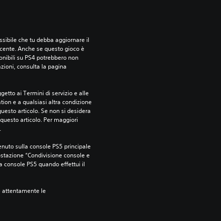
sibile che tu debba aggiornare il 
ecente. Anche se questo gioco è 
ponibili su PS4 potrebbero non 
azioni, consulta la pagina 
etto ai Termini di servizio e alle 
tion e a qualsiasi altra condizione 
esto articolo. Se non si desidera 
questo articolo. Per maggiori 
.
nuto sulla console PS5 principale 
ostazione “Condivisione console e 
ra console PS5 quando effettui il 
e attentamente le 