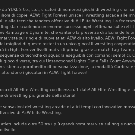
 da YUKE'S Co., Ltd., creatori di numerosi giochi di wrestling che ha
lioni di copie, AEW: Fight Forever unisce il wrestling arcade alle in
li e alle tecniche tandem offensive di All Elite Wrestling. La federaz
tling sta riscuotendo un enorme successo ogni settimana sulle reti 
how Rampage e Dynamite, che vantano la presenza di alcune delle pi
ai viste sul ring e di nuovi atleti AEW di alto livello. AEW: Fight Fo
dei migliori di questo roster in un unico gioco! Il wrestling cooperati
à in Fight Forever livelli mai visti prima, grazie a match Tag Team 
sequenze di tecniche di squadra eseguibili con comandi semplici. O
i gioco diverse, tra cui Unsanctioned Lights Out e Falls Count Anywh
n sistema approfondito di personalizzazione, la modalità Carriera e 
 attendono i giocatori in AEW: Fight Forever!
oco di All Elite Wrestling con licenza ufficiale! All Elite Wrestling è l
e di wrestling più grande della storia!
 sensazioni del wrestling arcade di altri tempi con innovative mosse
ffensive di AEW Elite Wrestling.
i atleti include oltre 50 tra i più grandi nomi mai visti sul ring e nuov
 livello!