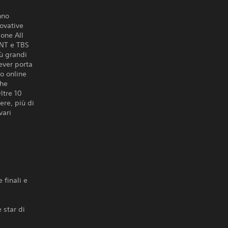
nno
novative
ione All
TNT e TBS
ù grandi
rever porta
vo online
che
ltre 10
ere, più di
vari
a
 finali e
e star di