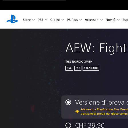
Store
PS5
Giochi
PS Plus
Accessori
Novità
Sup
AEW: Fight
THQ NORDIC GMBH
PS4
PS5
STANDARD
Versione di prova 
Abbonati a PlayStation Plus Premi
versione di prova del gioco compl
CHF 39.90