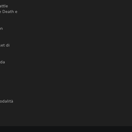
attle
e Death e
on
et di
 da
odalità