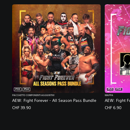
PS5
PS4
PS5
PS4
PACCHETTO COMPONENTI AGGIUNTIVI
MAPPA
AEW: Fight Forever - All Season Pass Bundle
AEW: Fight Fo
CHF 39.90
CHF 6.90