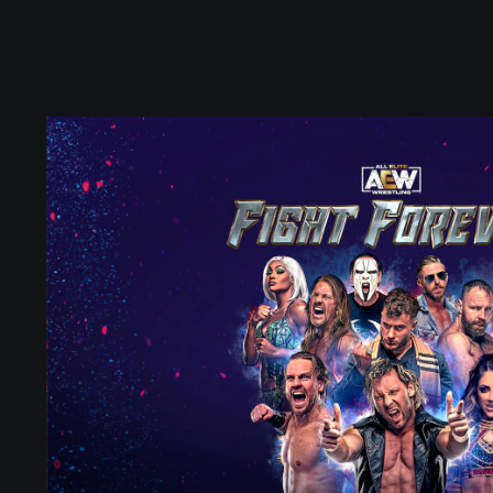
S
t
a
n
d
a
r
d