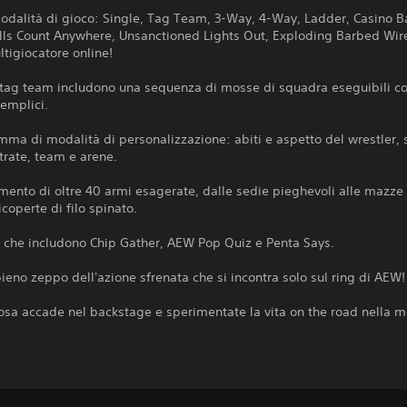
odalità di gioco: Single, Tag Team, 3-Way, 4-Way, Ladder, Casino B
alls Count Anywhere, Unsanctioned Lights Out, Exploding Barbed Wir
ltigiocatore online!
e tag team includono una sequenza di mosse di squadra eseguibili c
emplici.
a di modalità di personalizzazione: abiti e aspetto del wrestler, s
trate, team e arene.
mento di oltre 40 armi esagerate, dalle sedie pieghevoli alle mazze
icoperte di filo spinato.
i che includono Chip Gather, AEW Pop Quiz e Penta Says.
ieno zeppo dell'azione sfrenata che si incontra solo sul ring di AEW!
osa accade nel backstage e sperimentate la vita on the road nella m