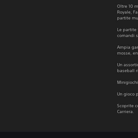
Oltre 10 m
Royale, F
partite mu
Le partit
comandi s
Ampia gamm
mosse, en
Un assorti
baseball r
Minigioch
Un gioco p
Scoprite c
Carriera.